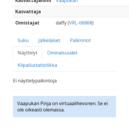
Kasvattajanimi
Vaapukan
Kasvattaja
Omistajat
daffy (
VRL-06868
)
Suku
Jälkeläiset
Palkinnot
Näyttelyt
Ominaisuudet
Kilpailustatistiikka
Ei näyttelypalkintoja
Vaapukan Pinja on virtuaalihevonen. Se ei
ole oikeasti olemassa.