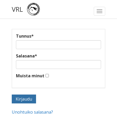
VRL
Toggle
navigati
Tunnus
*
Salasana
*
Muista minut
Unohtuiko salasana?