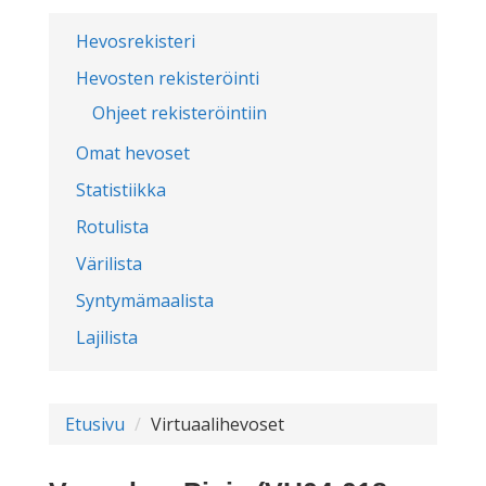
Hevosrekisteri
Hevosten rekisteröinti
Ohjeet rekisteröintiin
Omat hevoset
Statistiikka
Rotulista
Värilista
Syntymämaalista
Lajilista
Etusivu
Virtuaalihevoset