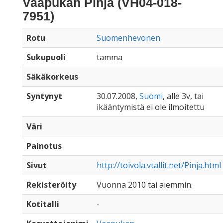
Vaapukan Pinja (VH04-018-
7951)
Rotu
Suomenhevonen
Sukupuoli
tamma
Säkäkorkeus
Syntynyt
30.07.2008,
Suomi
, alle 3v, tai
ikääntymistä ei ole ilmoitettu
Väri
Painotus
Sivut
http://toivola.vtallit.net/Pinja.html
Rekisteröity
Vuonna 2010 tai aiemmin.
Kotitalli
-