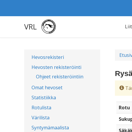
VRL
Lii
Etusi
Hevosrekisteri
Hevosten rekisteröinti
Rysä
Ohjeet rekisteröintiin
Omat hevoset
Täm
Statistiikka
Rotulista
Rotu
Värilista
Sukup
Syntymämaalista
Säkä