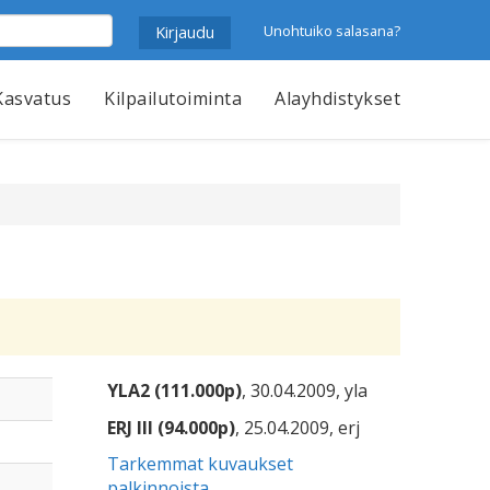
Unohtuiko salasana?
Kasvatus
Kilpailutoiminta
Alayhdistykset
YLA2 (111.000p)
, 30.04.2009, yla
ERJ III (94.000p)
, 25.04.2009, erj
Tarkemmat kuvaukset
palkinnoista