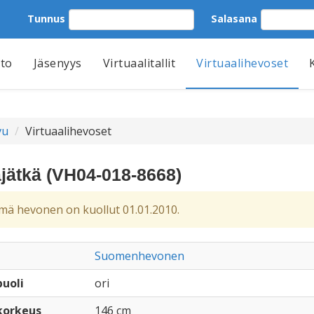
Tunnus
Salasana
tto
Jäsenyys
Virtuaalitallit
Virtuaalihevoset
vu
Virtuaalihevoset
jätkä (VH04-018-8668)
ä hevonen on kuollut 01.01.2010.
Suomenhevonen
uoli
ori
korkeus
146 cm