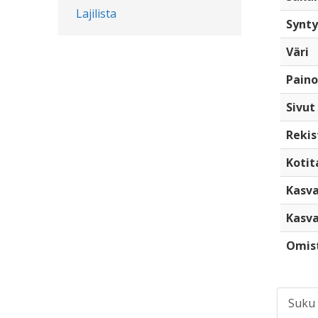
Lajilista
Synty
Väri
Paino
Sivut
Rekis
Kotita
Kasva
Kasva
Omis
Suku