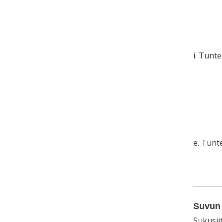
i. Tunt
e. Tun
Suvun 
Sukusii