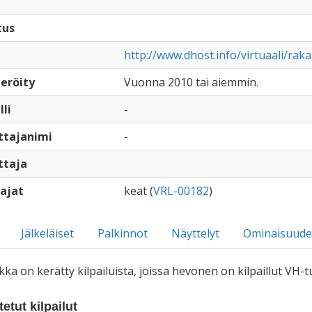
tus
http://www.dhost.info/virtuaali/raka
eröity
Vuonna 2010 tai aiemmin.
lli
-
ttajanimi
-
ttaja
ajat
keat (
VRL-00182
)
Jälkeläiset
Palkinnot
Näyttelyt
Ominaisuude
iikka on kerätty kilpailuista, joissa hevonen on kilpaillut VH
etut kilpailut