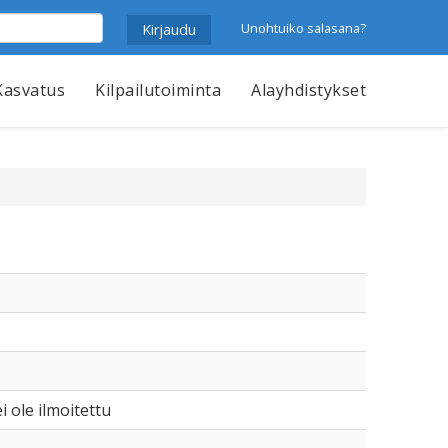
Unohtuiko salasana?
Kasvatus
Kilpailutoiminta
Alayhdistykset
i ole ilmoitettu