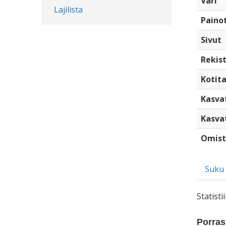
Väri
Lajilista
Paino
Sivut
Rekist
Kotita
Kasva
Kasva
Omist
Suku
Statist
Porrast