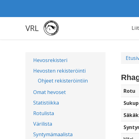
VRL
Lii
Etusi
Hevosrekisteri
Hevosten rekisteröinti
Rhag
Ohjeet rekisteröintiin
Rotu
Omat hevoset
Statistiikka
Sukup
Rotulista
Säkäk
Värilista
Synty
Syntymämaalista