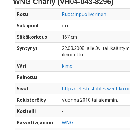
WNG Charly (VH04-043-8296)
Rotu
Ruotsinpuoliverinen
Sukupuoli
ori
Säkäkorkeus
167 cm
Syntynyt
22.08.2008, alle 3v, tai ikääntymi
ilmoitettu
Väri
kimo
Painotus
Sivut
http://celestestables.weebly.co
Rekisteröity
Vuonna 2010 tai aiemmin.
Kotitalli
-
Kasvattajanimi
WNG