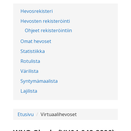
Hevosrekisteri
Hevosten rekisteröinti
Ohjeet rekisteröintiin
Omat hevoset
Statistiikka
Rotulista
Värilista
Syntymämaalista
Lajilista
Etusivu
Virtuaalihevoset