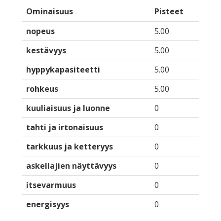
Ominaisuus
Pisteet
nopeus
5.00
kestävyys
5.00
hyppykapasiteetti
5.00
rohkeus
5.00
kuuliaisuus ja luonne
0
tahti ja irtonaisuus
0
tarkkuus ja ketteryys
0
askellajien näyttävyys
0
itsevarmuus
0
energisyys
0