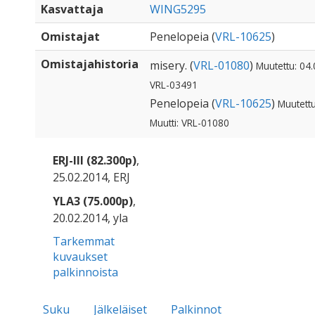
Kasvattaja
WING5295
Omistajat
Penelopeia (
VRL-10625
)
Omistajahistoria
misery. (
VRL-01080
)
Muutettu: 04.
VRL-03491
Penelopeia (
VRL-10625
)
Muutettu
Muutti: VRL-01080
ERJ-III (82.300p)
,
25.02.2014, ERJ
YLA3 (75.000p)
,
20.02.2014, yla
Tarkemmat
kuvaukset
palkinnoista
Suku
Jälkeläiset
Palkinnot