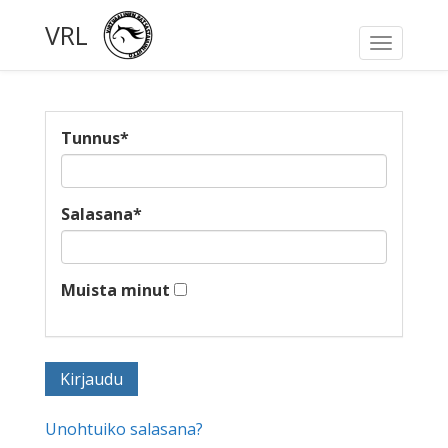
VRL
Toggle
navigati
Tunnus
*
Salasana
*
Muista minut
Unohtuiko salasana?