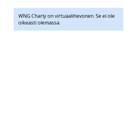
WNG Charly on virtuaalihevonen. Se ei ole
oikeasti olemassa.