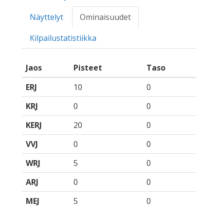
Näyttelyt
Ominaisuudet
Kilpailustatistiikka
Jaos
Pisteet
Taso
ERJ
10
0
KRJ
0
0
KERJ
20
0
VVJ
0
0
WRJ
5
0
ARJ
0
0
MEJ
5
0