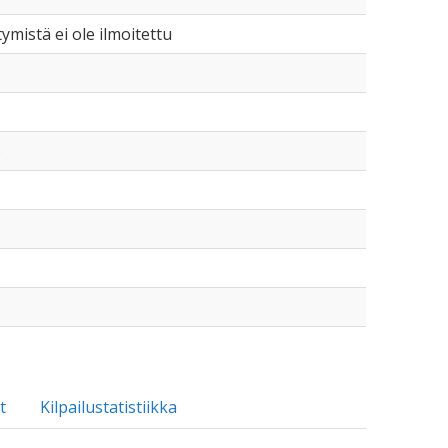
tymistä ei ole ilmoitettu
p
t
Kilpailustatistiikka