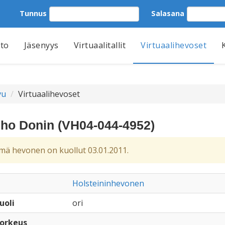
Tunnus
Salasana
tto
Jäsenyys
Virtuaalitallit
Virtuaalihevoset
vu
Virtuaalihevoset
ho Donin (VH04-044-4952)
ä hevonen on kuollut 03.01.2011.
Holsteininhevonen
uoli
ori
orkeus