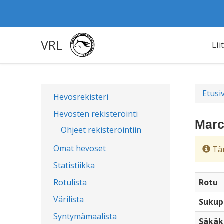
VRL
Lii
Etusi
Hevosrekisteri
Hevosten rekisteröinti
Marc
Ohjeet rekisteröintiin
Omat hevoset
Täm
Statistiikka
Rotulista
Rotu
Värilista
Sukup
Syntymämaalista
Säkäk