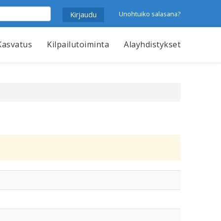
Unohtuiko salasana?
Kasvatus
Kilpailutoiminta
Alayhdistykset