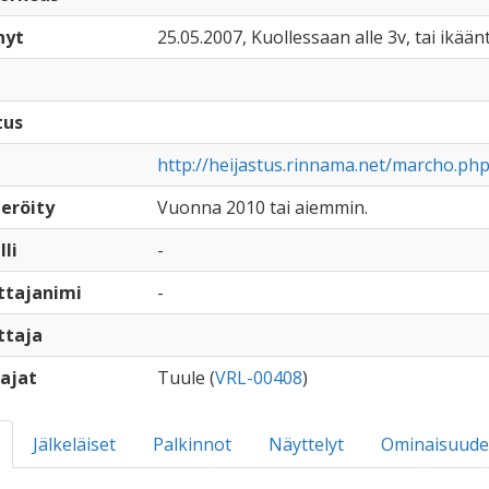
nyt
25.05.2007, Kuollessaan alle 3v, tai ikään
tus
http://heijastus.rinnama.net/marcho.ph
eröity
Vuonna 2010 tai aiemmin.
lli
-
ttajanimi
-
ttaja
ajat
Tuule (
VRL-00408
)
Jälkeläiset
Palkinnot
Näyttelyt
Ominaisuude