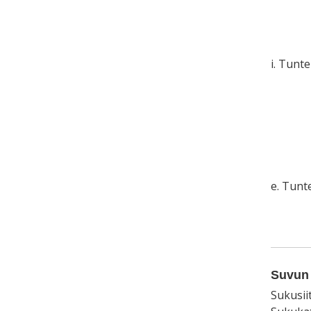
i. Tunt
e. Tun
Suvun 
Sukusii