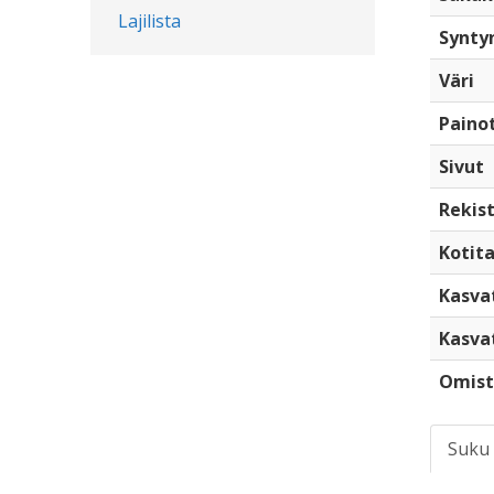
Lajilista
Synty
Väri
Paino
Sivut
Rekist
Kotita
Kasva
Kasva
Omist
Suku