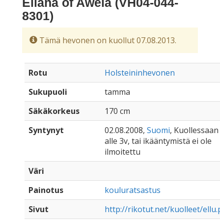
Eliana of Aweia (VH04-044-
8301)
Tämä hevonen on kuollut 07.08.2013.
Rotu
Holsteininhevonen
Sukupuoli
tamma
Säkäkorkeus
170 cm
Syntynyt
02.08.2008,
Suomi
, Kuollessaan
alle 3v, tai ikääntymistä ei ole
ilmoitettu
Väri
Painotus
kouluratsastus
Sivut
http://rikotut.net/kuolleet/ellu