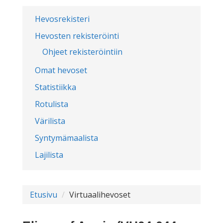
Hevosrekisteri
Hevosten rekisteröinti
Ohjeet rekisteröintiin
Omat hevoset
Statistiikka
Rotulista
Värilista
Syntymämaalista
Lajilista
Etusivu
Virtuaalihevoset