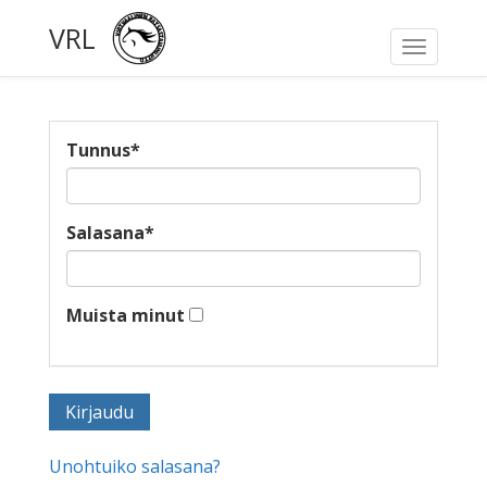
VRL
Toggle
navigati
Tunnus
*
Salasana
*
Muista minut
Unohtuiko salasana?