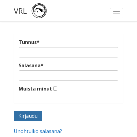
VRL
Toggle
navigati
Tunnus
*
Salasana
*
Muista minut
Unohtuiko salasana?