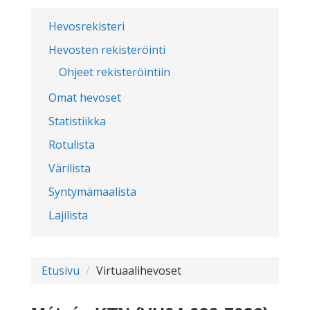
Hevosrekisteri
Hevosten rekisteröinti
Ohjeet rekisteröintiin
Omat hevoset
Statistiikka
Rotulista
Värilista
Syntymämaalista
Lajilista
Etusivu
Virtuaalihevoset