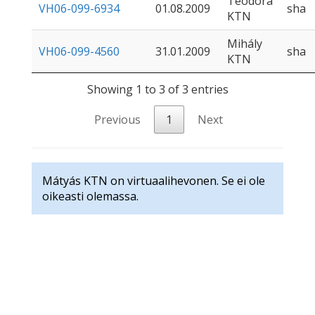
Teodóra
VH06-099-6934
01.08.2009
sha
KTN
Mihály
VH06-099-4560
31.01.2009
sha
KTN
Showing 1 to 3 of 3 entries
Previous
1
Next
Mátyás KTN on virtuaalihevonen. Se ei ole
oikeasti olemassa.