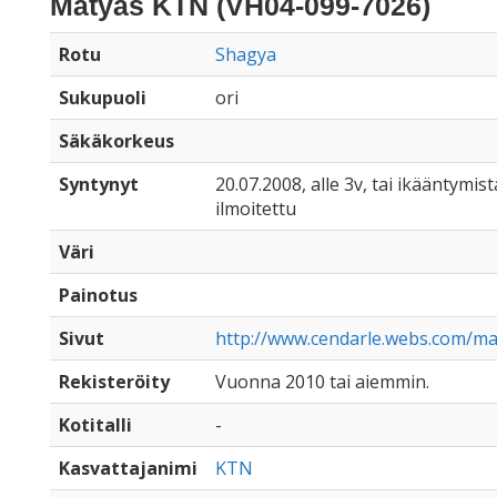
Mátyás KTN (VH04-099-7026)
Rotu
Shagya
Sukupuoli
ori
Säkäkorkeus
Syntynyt
20.07.2008, alle 3v, tai ikääntymist
ilmoitettu
Väri
Painotus
Sivut
http://www.cendarle.webs.com/ma
Rekisteröity
Vuonna 2010 tai aiemmin.
Kotitalli
-
Kasvattajanimi
KTN