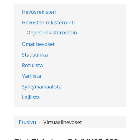
Hevosrekisteri
Hevosten rekisteröinti
Ohjeet rekisteröintiin
Omat hevoset
Statistiikka
Rotulista
Värilista
Syntymämaalista
Lajilista
Etusivu
Virtuaalihevoset