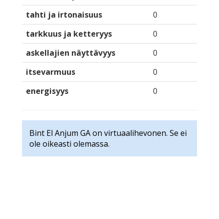
tahti ja irtonaisuus
0
tarkkuus ja ketteryys
0
askellajien näyttävyys
0
itsevarmuus
0
energisyys
0
Bint El Anjum GA on virtuaalihevonen. Se ei
ole oikeasti olemassa.