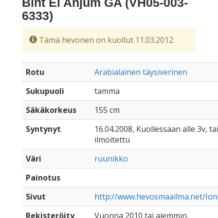
Bint El Anjum GA (VH05-003-
6333)
Tämä hevonen on kuollut 11.03.2012.
Rotu
Arabialainen täysiverinen
Sukupuoli
tamma
Säkäkorkeus
155 cm
Syntynyt
16.04.2008, Kuollessaan alle 3v, ta
ilmoitettu
Väri
ruunikko
Painotus
Sivut
http://www.hevosmaailma.net/Ion
Rekisteröity
Vuonna 2010 tai aiemmin.