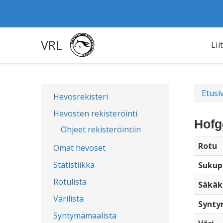
VRL
Lii
Etusi
Hevosrekisteri
Hevosten rekisteröinti
Hofg
Ohjeet rekisteröintiin
Rotu
Omat hevoset
Statistiikka
Sukup
Rotulista
Säkäk
Värilista
Synty
Syntymämaalista