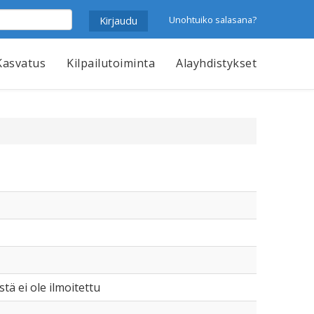
Unohtuiko salasana?
Kasvatus
Kilpailutoiminta
Alayhdistykset
istä ei ole ilmoitettu