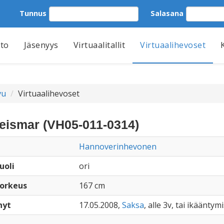
Tunnus
Salasana
tto
Jäsenyys
Virtuaalitallit
Virtuaalihevoset
vu
Virtuaalihevoset
eismar (VH05-011-0314)
Hannoverinhevonen
uoli
ori
orkeus
167 cm
nyt
17.05.2008,
Saksa
, alle 3v, tai ikääntym