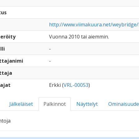
tus
http://www.viimakuura.net/weybridge/
eröity
Vuonna 2010 tai aiemmin.
lli
-
ttajanimi
-
ttaja
ajat
Erkki (
VRL-00053
)
Jälkeläiset
Palkinnot
Näyttelyt
Ominaisuude
ntoja