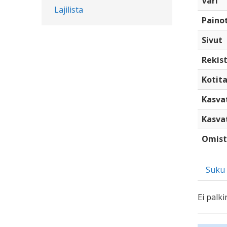
Väri
Lajilista
Paino
Sivut
Rekist
Kotita
Kasva
Kasva
Omist
Suku
Ei palki