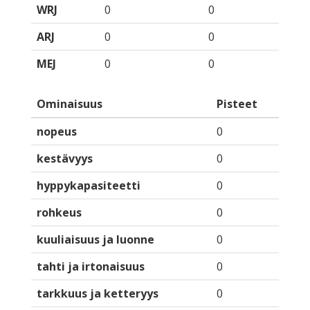
WRJ
0
0
ARJ
0
0
MEJ
0
0
Ominaisuus
Pisteet
nopeus
0
kestävyys
0
hyppykapasiteetti
0
rohkeus
0
kuuliaisuus ja luonne
0
tahti ja irtonaisuus
0
tarkkuus ja ketteryys
0