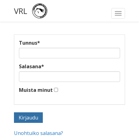
VRL
Toggle
navigati
Tunnus
*
Salasana
*
Muista minut
Unohtuiko salasana?