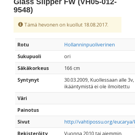
Glass Slipper FW (VH05-012-
9548)
Tämä hevonen on kuollut 18.08.2017.
Rotu
Hollanninpuoliverinen
Sukupuoli
ori
Säkäkorkeus
166 cm
Syntynyt
30.03.2009, Kuollessaan alle 3v, 
ikääntymistä ei ole ilmoitettu
Väri
Painotus
Sivut
http://vahtipossu.org/eucarya/
Rekisteröity
Vuonna 2010 tai aiemmin.