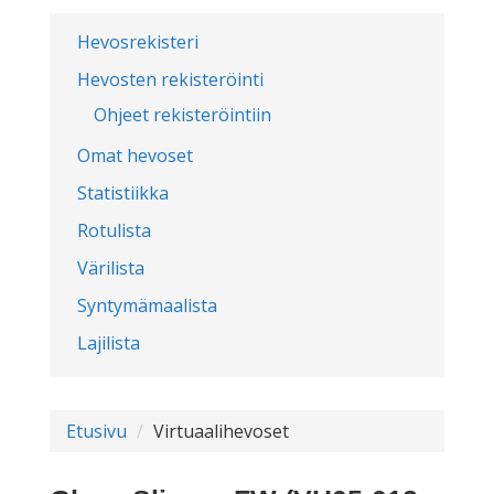
Hevosrekisteri
Hevosten rekisteröinti
Ohjeet rekisteröintiin
Omat hevoset
Statistiikka
Rotulista
Värilista
Syntymämaalista
Lajilista
Etusivu
Virtuaalihevoset