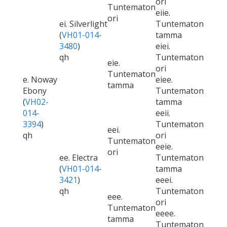
ori
Tuntematon
eiie.
ori
ei. Silverlight
Tuntematon
(
VH01-014-
tamma
3480
)
eiei.
qh
Tuntematon
eie.
ori
Tuntematon
e. Noway
eiee.
tamma
Ebony
Tuntematon
(
VH02-
tamma
014-
eeii.
3394
)
Tuntematon
eei.
qh
ori
Tuntematon
eeie.
ori
ee. Electra
Tuntematon
(
VH01-014-
tamma
3421
)
eeei.
qh
Tuntematon
eee.
ori
Tuntematon
eeee.
tamma
Tuntematon