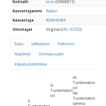
Kotitalli
Ionic
(IONI0011)
Kasvattajanimi
Radon
Kasvattaja
RDNH0494
Omistajat
Virginia (
VRL-02702
)
Suku
Jälkeläiset
Palkinnot
Näyttelyt
Ominaisuudet
Kilpailustatistiikka
iiii.
Tuntematon
iii.
ori
Tuntematon
iiie.
ori
Tuntematon
ii.
tamma