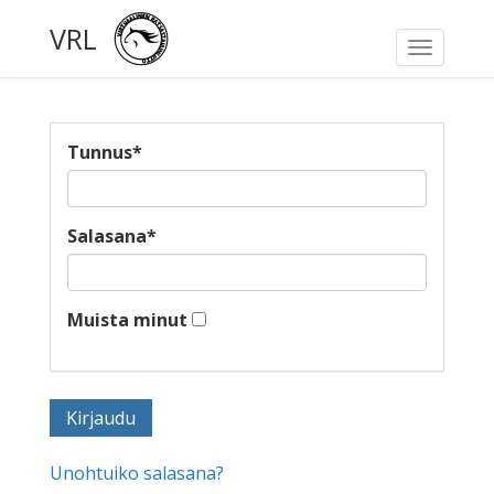
VRL
Toggle
navigati
Tunnus
*
Salasana
*
Muista minut
Unohtuiko salasana?