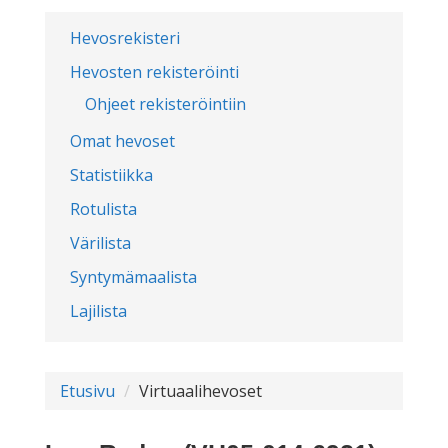
Hevosrekisteri
Hevosten rekisteröinti
Ohjeet rekisteröintiin
Omat hevoset
Statistiikka
Rotulista
Värilista
Syntymämaalista
Lajilista
Etusivu
Virtuaalihevoset