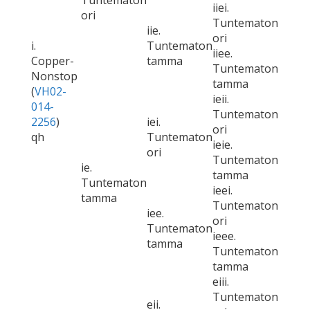
Tuntematon
iiei.
ori
Tuntematon
iie.
ori
i.
Tuntematon
iiee.
Copper-
tamma
Tuntematon
Nonstop
tamma
(
VH02-
ieii.
014-
Tuntematon
2256
)
iei.
ori
qh
Tuntematon
ieie.
ori
Tuntematon
ie.
tamma
Tuntematon
ieei.
tamma
Tuntematon
iee.
ori
Tuntematon
ieee.
tamma
Tuntematon
tamma
eiii.
Tuntematon
eii.