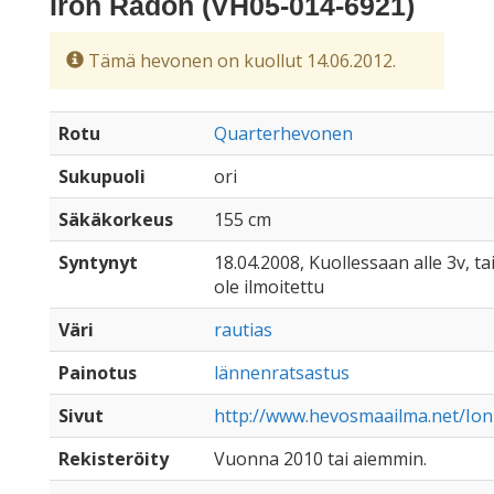
Iron Radon (VH05-014-6921)
Tämä hevonen on kuollut 14.06.2012.
Rotu
Quarterhevonen
Sukupuoli
ori
Säkäkorkeus
155 cm
Syntynyt
18.04.2008, Kuollessaan alle 3v, ta
ole ilmoitettu
Väri
rautias
Painotus
lännenratsastus
Sivut
http://www.hevosmaailma.net/Ion
Rekisteröity
Vuonna 2010 tai aiemmin.