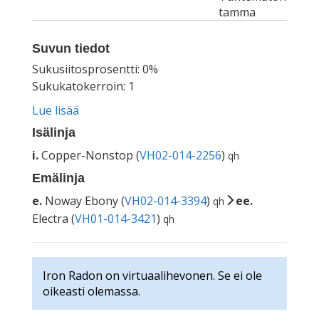
tamma
Suvun tiedot
Sukusiitosprosentti: 0%
Sukukatokerroin: 1
Lue lisää
Isälinja
i.
Copper-Nonstop (
VH02-014-2256
)
qh
Emälinja
e.
Noway Ebony (
VH02-014-3394
)
ee.
qh
Electra (
VH01-014-3421
)
qh
Iron Radon on virtuaalihevonen. Se ei ole
oikeasti olemassa.