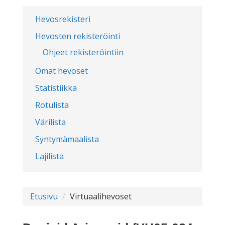
Hevosrekisteri
Hevosten rekisteröinti
Ohjeet rekisteröintiin
Omat hevoset
Statistiikka
Rotulista
Värilista
Syntymämaalista
Lajilista
Etusivu
Virtuaalihevoset