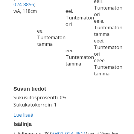
eeii.
024-8856
)
Tuntematon
wA, 118cm
eei.
ori
Tuntematon
eeie.
ori
Tuntematon
ee.
tamma
Tuntematon
eeei.
tamma
Tuntematon
eee.
ori
Tuntematon
eeee.
tamma
Tuntematon
tamma
Suvun tiedot
Sukusiitosprosentti: 0%
Sukukatokerroin: 1
Lue lisää
Isälinja
i.
Adhemar v. 78 (
VH02-024-4611
)
wA, 120cm, km