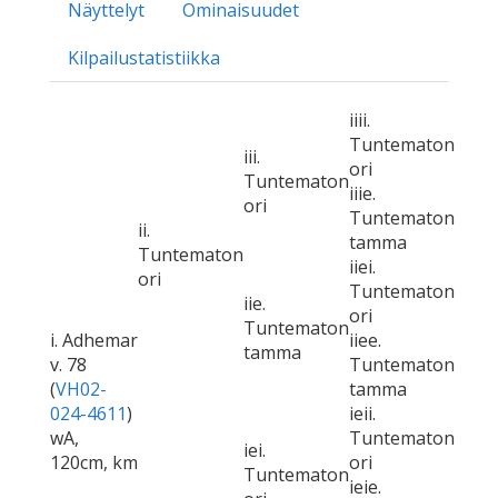
Näyttelyt
Ominaisuudet
Kilpailustatistiikka
iiii.
Tuntematon
iii.
ori
Tuntematon
iiie.
ori
Tuntematon
ii.
tamma
Tuntematon
iiei.
ori
Tuntematon
iie.
ori
Tuntematon
i. Adhemar
iiee.
tamma
v. 78
Tuntematon
(
VH02-
tamma
024-4611
)
ieii.
wA,
Tuntematon
iei.
120cm, km
ori
Tuntematon
ieie.