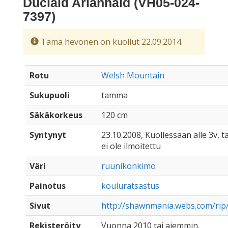
Duciaid Ariannaid (VH05-024-
7397)
Tämä hevonen on kuollut 22.09.2014.
Rotu
Welsh Mountain
Sukupuoli
tamma
Säkäkorkeus
120 cm
Syntynyt
23.10.2008, Kuollessaan alle 3v, t
ei ole ilmoitettu
Väri
ruunikonkimo
Painotus
kouluratsastus
Sivut
http://shawnmania.webs.com/rip/
Rekisteröity
Vuonna 2010 tai aiemmin.