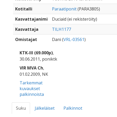
Kotitalli
Paraatiponit
(PARA3805)
Kasvattajanimi
Duciaid (ei rekisteröity)
Kasvattaja
TILH1177
Omistajat
Dani (
VRL-03561
)
KTK-III (69.000p)
,
30.06.2011, poniktk
VIR MVA Ch
,
01.02.2009, NK
Tarkemmat
kuvaukset
palkinnoista
Suku
Jälkeläiset
Palkinnot