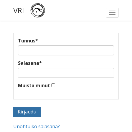
VRL
Toggle
navigati
Tunnus
*
Salasana
*
Muista minut
Unohtuiko salasana?