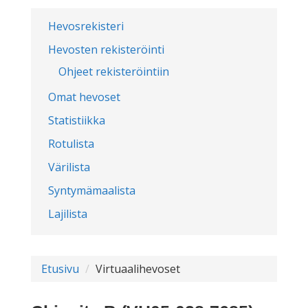
Hevosrekisteri
Hevosten rekisteröinti
Ohjeet rekisteröintiin
Omat hevoset
Statistiikka
Rotulista
Värilista
Syntymämaalista
Lajilista
Etusivu
Virtuaalihevoset