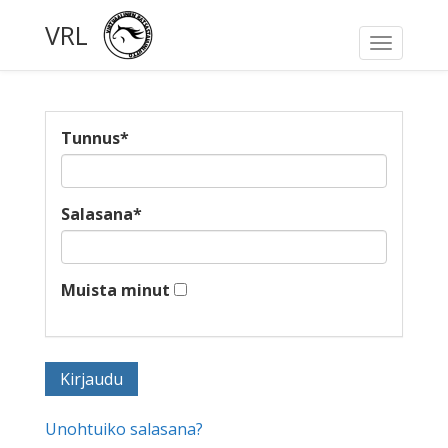
VRL
Toggle
navigati
Tunnus
*
Salasana
*
Muista minut
Unohtuiko salasana?