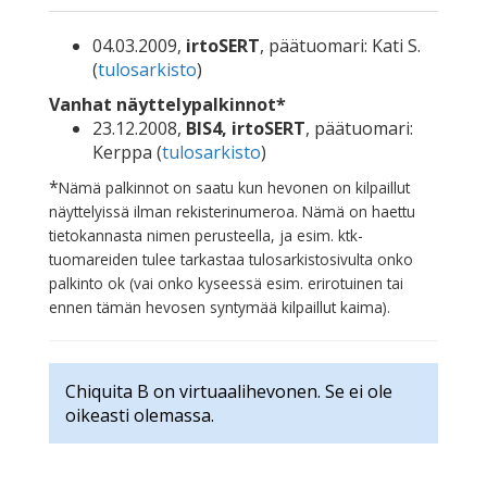
04.03.2009,
irtoSERT
, päätuomari: Kati S.
(
tulosarkisto
)
Vanhat näyttelypalkinnot*
23.12.2008,
BIS4, irtoSERT
, päätuomari:
Kerppa (
tulosarkisto
)
*
Nämä palkinnot on saatu kun hevonen on kilpaillut
näyttelyissä ilman rekisterinumeroa. Nämä on haettu
tietokannasta nimen perusteella, ja esim. ktk-
tuomareiden tulee tarkastaa tulosarkistosivulta onko
palkinto ok (vai onko kyseessä esim. erirotuinen tai
ennen tämän hevosen syntymää kilpaillut kaima).
Chiquita B on virtuaalihevonen. Se ei ole
oikeasti olemassa.