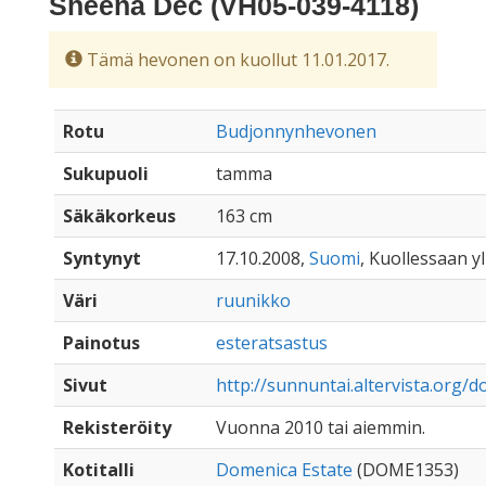
Sheena Dec (VH05-039-4118)
Tämä hevonen on kuollut 11.01.2017.
Rotu
Budjonnynhevonen
Sukupuoli
tamma
Säkäkorkeus
163 cm
Syntynyt
17.10.2008,
Suomi
, Kuollessaan yl
Väri
ruunikko
Painotus
esteratsastus
Sivut
http://sunnuntai.altervista.org/
Rekisteröity
Vuonna 2010 tai aiemmin.
Kotitalli
Domenica Estate
(DOME1353)