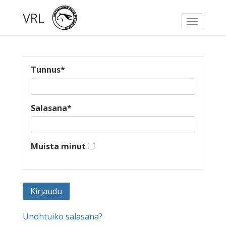
VRL
Toggle
navigati
Tunnus
*
Salasana
*
Muista minut
Unohtuiko salasana?