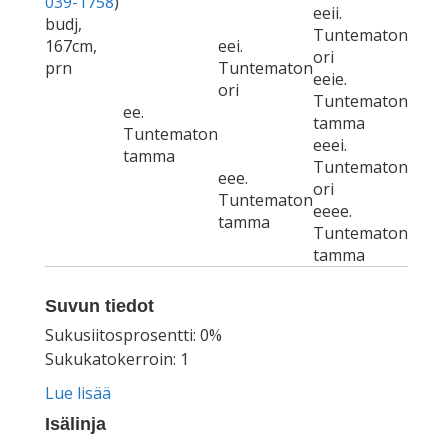
039-1758
)
eeii.
budj,
Tuntematon
167cm,
eei.
ori
prn
Tuntematon
eeie.
ori
Tuntematon
ee.
tamma
Tuntematon
eeei.
tamma
Tuntematon
eee.
ori
Tuntematon
eeee.
tamma
Tuntematon
tamma
Suvun tiedot
Sukusiitosprosentti: 0%
Sukukatokerroin: 1
Lue lisää
Isälinja