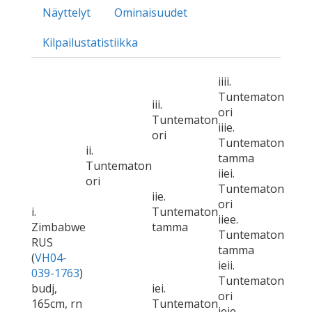
Näyttelyt
Ominaisuudet
Kilpailustatistiikka
iiii.
Tuntematon
iii.
ori
Tuntematon
iiie.
ori
Tuntematon
ii.
tamma
Tuntematon
iiei.
ori
Tuntematon
iie.
ori
i.
Tuntematon
iiee.
Zimbabwe
tamma
Tuntematon
RUS
tamma
(
VH04-
ieii.
039-1763
)
Tuntematon
budj,
iei.
ori
165cm, rn
Tuntematon
ieie.