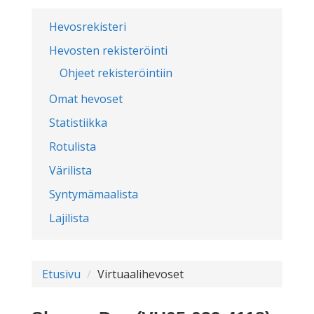
Hevosrekisteri
Hevosten rekisteröinti
Ohjeet rekisteröintiin
Omat hevoset
Statistiikka
Rotulista
Värilista
Syntymämaalista
Lajilista
Etusivu
Virtuaalihevoset