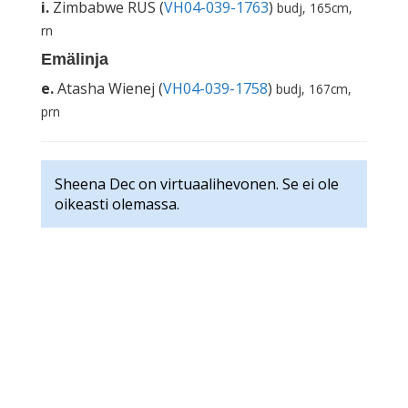
i.
Zimbabwe RUS (
VH04-039-1763
)
budj, 165cm,
rn
Emälinja
e.
Atasha Wienej (
VH04-039-1758
)
budj, 167cm,
prn
Sheena Dec on virtuaalihevonen. Se ei ole
oikeasti olemassa.