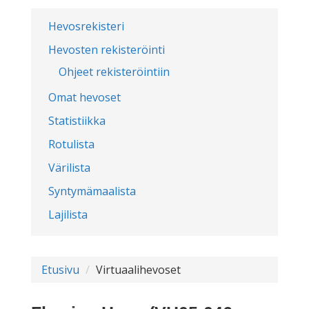
Hevosrekisteri
Hevosten rekisteröinti
Ohjeet rekisteröintiin
Omat hevoset
Statistiikka
Rotulista
Värilista
Syntymämaalista
Lajilista
Etusivu
Virtuaalihevoset