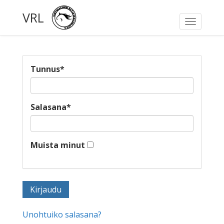
VRL
Toggle
navigati
Tunnus
*
Salasana
*
Muista minut
Unohtuiko salasana?