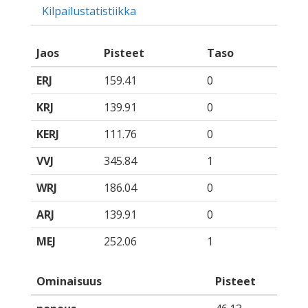
Kilpailustatistiikka
Jaos
Pisteet
Taso
ERJ
159.41
0
KRJ
139.91
0
KERJ
111.76
0
VVJ
345.84
1
WRJ
186.04
0
ARJ
139.91
0
MEJ
252.06
1
Ominaisuus
Pisteet