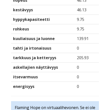
nopeus
46.13
kestävyys
46.13
hyppykapasiteetti
9.75
rohkeus
9.75
kuuliaisuus ja luonne
139.91
tahti ja irtonaisuus
0
tarkkuus ja ketteryys
205.93
askellajien näyttävyys
0
itsevarmuus
0
energisyys
0
Flaming Hope on virtuaalihevonen. Se ei ole