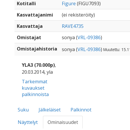
Kotitalli
Figure
(FIGU7093)
Kasvattajanimi
(ei rekisteröity)
Kasvattaja
RAVE4735
Omistajat
sonya (
VRL-09386
)
Omistajahistoria
sonya (
VRL-09386
)
Muutettu: 15.1
YLA3 (70.000p)
,
20.03.2014, yla
Tarkemmat
kuvaukset
palkinnoista
Suku
Jälkeläiset
Palkinnot
Näyttelyt
Ominaisuudet