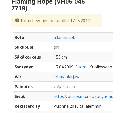
Flaming Hope (VH05-046-
7719)
Tämä hevonen on kuollut 17.05.2017.
Rotu
Irlannincob
Sukupuoli
ori
Säkäkorkeus
153 cm
Syntynyt
17.04.2009,
Suomi
, Kuollessaan 
Väri
lehmänkirjava
Painotus
valjakkoajo
Sivut
https://unirosmo.net/sonya/mu
Rekisteröity
Vuonna 2010 tai aiemmin.