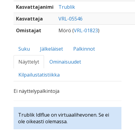
Kasvattajanimi
Trublik
Kasvattaja
VRL-05546
Omistajat
Mörö (
VRL-01823
)
Suku
Jälkeläiset
Palkinnot
Näyttelyt
Ominaisuudet
Kilpailustatistiikka
Ei näyttelypalkintoja
Trublik Idlflue on virtuaalihevonen. Se ei
ole oikeasti olemassa.