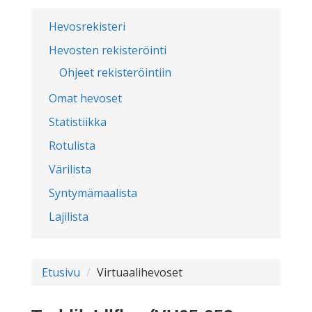
Hevosrekisteri
Hevosten rekisteröinti
Ohjeet rekisteröintiin
Omat hevoset
Statistiikka
Rotulista
Värilista
Syntymämaalista
Lajilista
Etusivu
Virtuaalihevoset