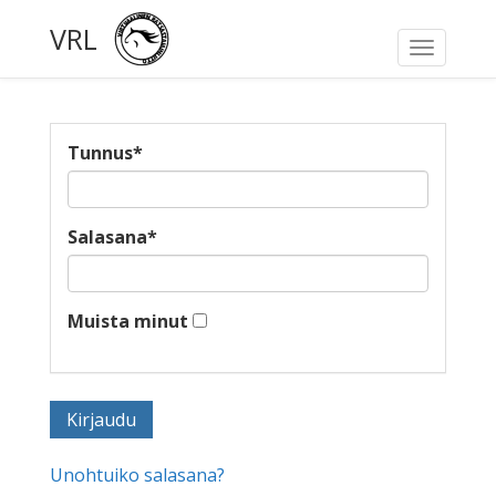
VRL
Toggle
navigati
Tunnus
*
Salasana
*
Muista minut
Unohtuiko salasana?