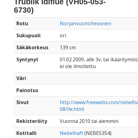
Trublik Idlflue (VH05-053-
6730)
Rotu
Norjanvuonohevonen
Sukupuoli
ori
Säkäkorkeus
139 cm
Syntynyt
01.02.2009, alle 3v, tai ikääntymist
ei ole ilmoitettu
Väri
Painotus
Sivut
http://www.freewebs.com/nebelha
08/Ile.html
Rekisteröity
Vuonna 2010 tai aiemmin.
Kotitalli
Nebelhaft
(NEBE5354)