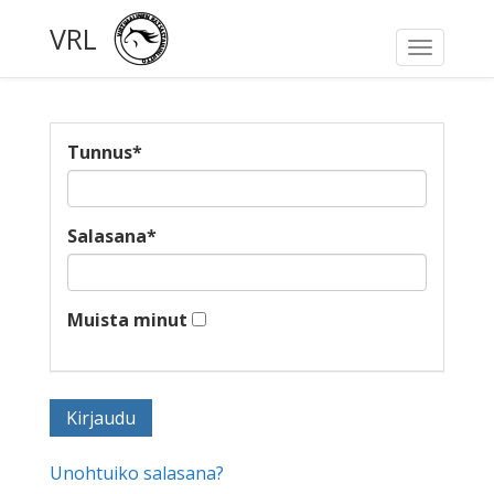
VRL
Toggle
navigati
Tunnus
*
Salasana
*
Muista minut
Unohtuiko salasana?