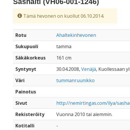
Sashaiti (VH06-001-1246)
Tämä hevonen on kuollut 06.10.2014.
Rotu
Ahaltekinhevonen
Sukupuoli
tamma
Säkäkorkeus
161 cm
Syntynyt
30.04.2008,
Venäjä
, Kuollessaan yl
Väri
tummanruunikko
Painotus
Sivut
http://nemirtingas.com/ilya/sasha
Rekisteröity
Vuonna 2010 tai aiemmin.
Kotitalli
-