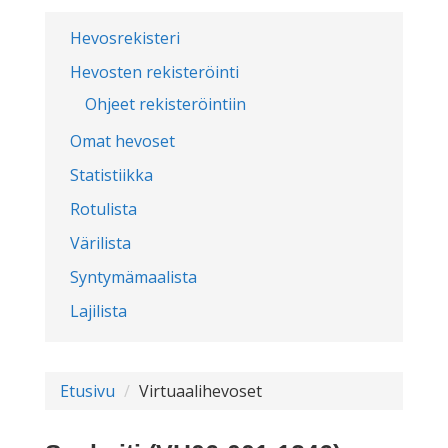
Hevosrekisteri
Hevosten rekisteröinti
Ohjeet rekisteröintiin
Omat hevoset
Statistiikka
Rotulista
Värilista
Syntymämaalista
Lajilista
Etusivu
Virtuaalihevoset