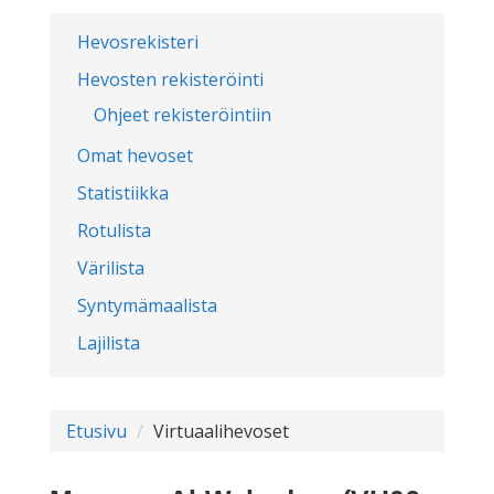
Hevosrekisteri
Hevosten rekisteröinti
Ohjeet rekisteröintiin
Omat hevoset
Statistiikka
Rotulista
Värilista
Syntymämaalista
Lajilista
Etusivu
Virtuaalihevoset