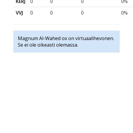
KERJ
0
0
0
0%
VVJ
0
0
0
0%
Magnum Al-Wahed ox on virtuaalihevonen.
Se ei ole oikeasti olemassa.