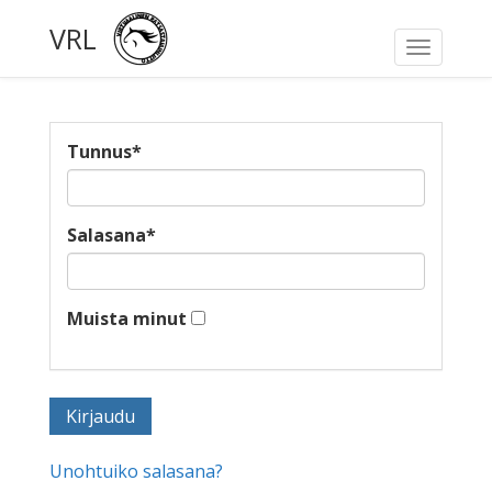
VRL
Toggle
navigati
Tunnus
*
Salasana
*
Muista minut
Unohtuiko salasana?