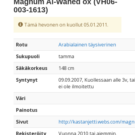
Magnum Al-Wahed ox (VH06-
003-1613)
Tämä hevonen on kuollut 05.01.2011.
Rotu
Arabialainen täysiverinen
Sukupuoli
tamma
Säkäkorkeus
148 cm
Syntynyt
09.09.2007, Kuollessaan alle 3v, ta
ei ole ilmoitettu
Väri
Painotus
Sivut
http://kastanjetti.webs.com/ma
Rekisteröity
Vuonna 2010 tai aiemmin.