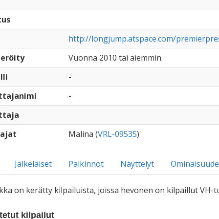
tus
http://longjump.atspace.com/premierpre
eröity
Vuonna 2010 tai aiemmin.
lli
-
ttajanimi
-
ttaja
ajat
Malina (
VRL-09535
)
Jälkeläiset
Palkinnot
Näyttelyt
Ominaisuude
iikka on kerätty kilpailuista, joissa hevonen on kilpaillut VH
etut kilpailut