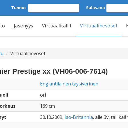
Tunnus
Salasana
tto
Jäsenyys
Virtuaalitallit
Virtuaalihevoset
vu
Virtuaalihevoset
ier Prestige xx (VH06-006-7614)
Englantilainen täysiverinen
uoli
ori
orkeus
169 cm
nyt
30.10.2009,
Iso-Britannia
, alle 3v, tai ikä