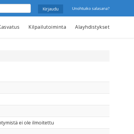
Unohtuiko salasana?
Kasvatus
Kilpailutoiminta
Alayhdistykset
äntymistä ei ole ilmoitettu