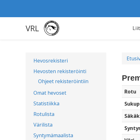
VRL
Lii
Etusi
Hevosrekisteri
Hevosten rekisteröinti
Prem
Ohjeet rekisteröintiin
Rotu
Omat hevoset
Statistiikka
Sukup
Rotulista
Säkäk
Värilista
Synty
Syntymämaalista