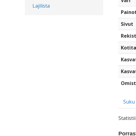
Väri
Lajilista
Paino
Sivut
Rekist
Kotita
Kasva
Kasva
Omist
Suku
Statist
Porrast