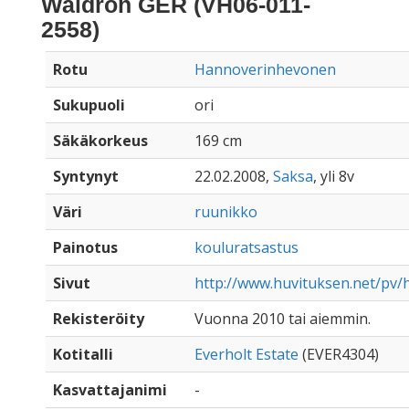
Waldron GER (VH06-011-
2558)
Rotu
Hannoverinhevonen
Sukupuoli
ori
Säkäkorkeus
169 cm
Syntynyt
22.02.2008,
Saksa
, yli 8v
Väri
ruunikko
Painotus
kouluratsastus
Sivut
http://www.huvituksen.net/pv/
Rekisteröity
Vuonna 2010 tai aiemmin.
Kotitalli
Everholt Estate
(EVER4304)
Kasvattajanimi
-