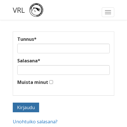
VRL
Toggle
navigati
Tunnus
*
Salasana
*
Muista minut
Unohtuiko salasana?