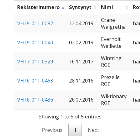
Rekisterinumero
Syntynyt
Nimi
Ro
Crane
VH19-011-0087
12.04.2019
ha
Walgretha
Everholt
VH19-011-0040
02.02.2019
ha
Weillette
Wintring
VH17-011-0329
16.11.2017
ha
RGE
Prezelle
VH16-011-0463
28.11.2016
ha
RGE
Wiktionary
VH16-011-0436
26.07.2016
ha
RGE
Showing 1 to 5 of 5 entries
Previous
1
Next