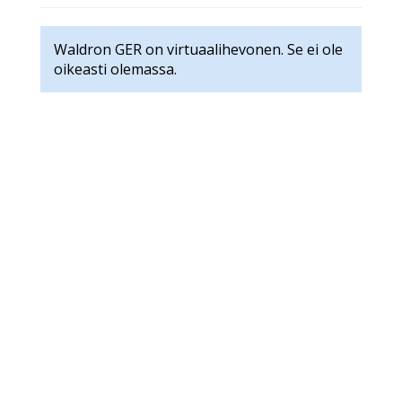
Waldron GER on virtuaalihevonen. Se ei ole
oikeasti olemassa.