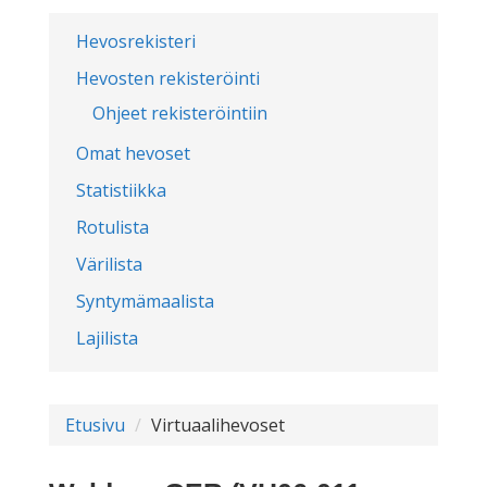
Hevosrekisteri
Hevosten rekisteröinti
Ohjeet rekisteröintiin
Omat hevoset
Statistiikka
Rotulista
Värilista
Syntymämaalista
Lajilista
Etusivu
Virtuaalihevoset