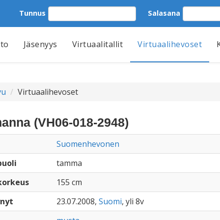
Tunnus
Salasana
tto
Jäsenyys
Virtuaalitallit
Virtuaalihevoset
vu
Virtuaalihevoset
hanna (VH06-018-2948)
Suomenhevonen
uoli
tamma
korkeus
155 cm
nyt
23.07.2008,
Suomi
, yli 8v