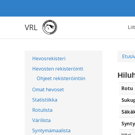
VRL
Lii
Etusi
Hevosrekisteri
Hevosten rekisteröinti
Hilu
Ohjeet rekisteröintiin
Rotu
Omat hevoset
Statistiikka
Sukup
Rotulista
Säkä
Värilista
Synty
Syntymämaalista