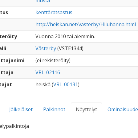
musta
tus
kenttäratsastus
http://heiskan.net/vasterby/Hiluhanna.html
teröity
Vuonna 2010 tai aiemmin.
lli
Västerby
(VSTE1344)
ttajanimi
(ei rekisteröity)
ttaja
VRL-02116
tajat
heiskä (
VRL-00131
)
Jälkeläiset
Palkinnot
Näyttelyt
Ominaisuude
elypalkintoja