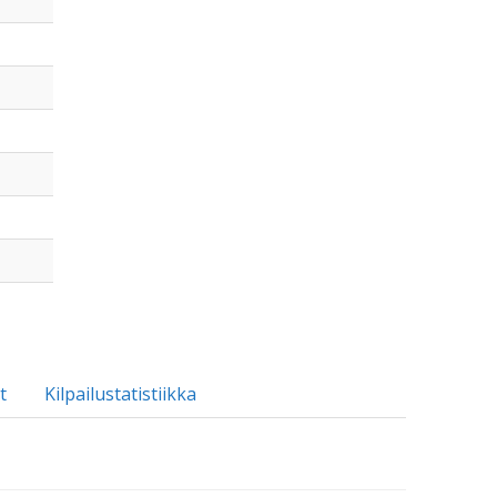
t
Kilpailustatistiikka