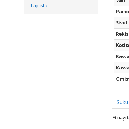
Väri
Lajilista
Paino
Sivut
Rekis
Kotita
Kasva
Kasva
Omis
Suku
Ei näytt