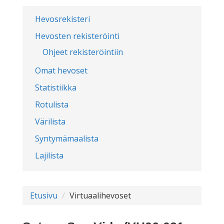
Hevosrekisteri
Hevosten rekisteröinti
Ohjeet rekisteröintiin
Omat hevoset
Statistiikka
Rotulista
Värilista
Syntymämaalista
Lajilista
Etusivu
Virtuaalihevoset