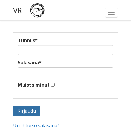
VRL
Toggle
navigati
Tunnus
*
Salasana
*
Muista minut
Unohtuiko salasana?