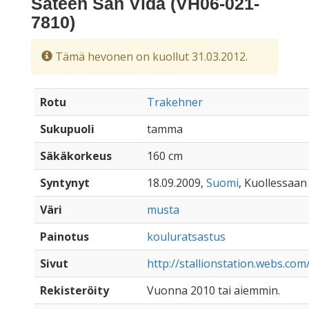
Sateen San Vida (VH06-021-
7810)
Tämä hevonen on kuollut 31.03.2012.
Rotu
Trakehner
Sukupuoli
tamma
Säkäkorkeus
160 cm
Syntynyt
18.09.2009,
Suomi
, Kuollessaan 
Väri
musta
Painotus
kouluratsastus
Sivut
http://stallionstation.webs.com
Rekisteröity
Vuonna 2010 tai aiemmin.