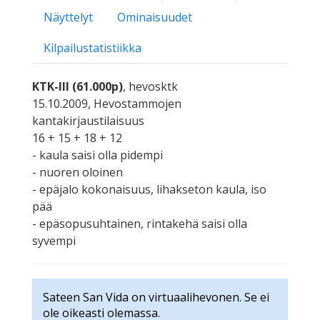
Näyttelyt
Ominaisuudet
Kilpailustatistiikka
KTK-III (61.000p)
, hevosktk
15.10.2009, Hevostammojen
kantakirjaustilaisuus
16 + 15 + 18 + 12
- kaula saisi olla pidempi
- nuoren oloinen
- epäjalo kokonaisuus, lihakseton kaula, iso
pää
- epäsopusuhtainen, rintakehä saisi olla
syvempi
Sateen San Vida on virtuaalihevonen. Se ei
ole oikeasti olemassa.