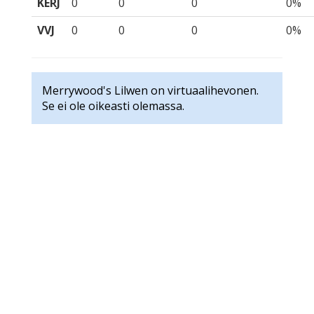
KERJ
0
0
0
0%
VVJ
0
0
0
0%
Merrywood's Lilwen on virtuaalihevonen.
Se ei ole oikeasti olemassa.