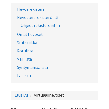
Hevosrekisteri
Hevosten rekisteröinti
Ohjeet rekisteröintiin
Omat hevoset
Statistiikka
Rotulista
Värilista
Syntymämaalista
Lajilista
Etusivu
Virtuaalihevoset