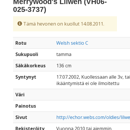
Merrywood's Lilwen (VH06-
025-3737)
Tämä hevonen on kuollut 14.08.2011.
Rotu
Welsh sektio C
Sukupuoli
tamma
Säkäkorkeus
136 cm
Syntynyt
17.07.2002, Kuollessaan alle 3v, ta
ikääntymistä ei ole ilmoitettu
Väri
Painotus
Sivut
http://echor.webs.com/oldies/lilw
Rekisteröity
Vuonna 2010 tai aiemmin.