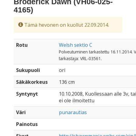
Broderick Dawn (VH06-025-
4165)
Tämä hevonen on kuollut 22.09.2014.
Rotu
Welsh sektio C
Polveutuminen tarkastettu 16.11.2014. V
tarkastaja: VRL-03561.
Sukupuoli
ori
Säkäkorkeus
136 cm
Syntynyt
10.10.2008, Kuollessaan alle 3v, ta
ei ole ilmoitettu
Väri
punarautias
Painotus