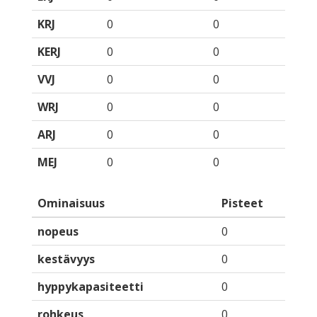
KRJ
0
0
KERJ
0
0
VVJ
0
0
WRJ
0
0
ARJ
0
0
MEJ
0
0
Ominaisuus
Pisteet
nopeus
0
kestävyys
0
hyppykapasiteetti
0
rohkeus
0