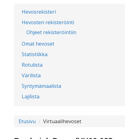
Hevosrekisteri
Hevosten rekisteröinti
Ohjeet rekisteröintiin
Omat hevoset
Statistiikka
Rotulista
Värilista
Syntymämaalista
Lajilista
Etusivu
Virtuaalihevoset