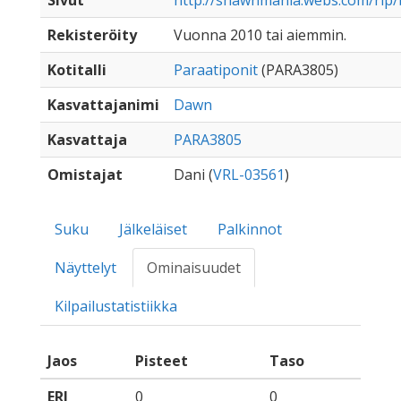
Sivut
http://shawnmania.webs.com/rip/
Rekisteröity
Vuonna 2010 tai aiemmin.
Kotitalli
Paraatiponit
(PARA3805)
Kasvattajanimi
Dawn
Kasvattaja
PARA3805
Omistajat
Dani (
VRL-03561
)
Suku
Jälkeläiset
Palkinnot
Näyttelyt
Ominaisuudet
Kilpailustatistiikka
Jaos
Pisteet
Taso
ERJ
0
0