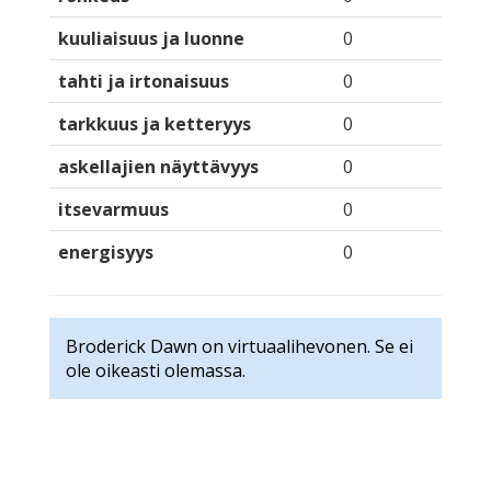
kuuliaisuus ja luonne
0
tahti ja irtonaisuus
0
tarkkuus ja ketteryys
0
askellajien näyttävyys
0
itsevarmuus
0
energisyys
0
Broderick Dawn on virtuaalihevonen. Se ei
ole oikeasti olemassa.