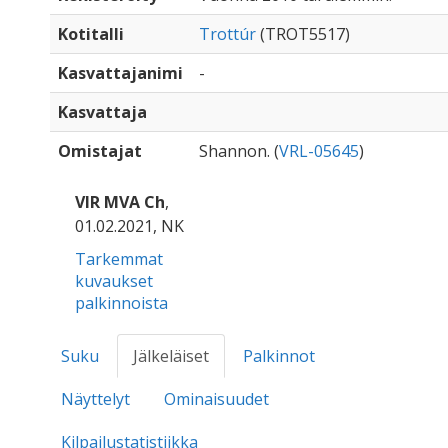
Kotitalli
Trottúr
(TROT5517)
Kasvattajanimi
-
Kasvattaja
Omistajat
Shannon. (
VRL-05645
)
VIR MVA Ch
,
01.02.2021, NK
Tarkemmat
kuvaukset
palkinnoista
Suku
Jälkeläiset
Palkinnot
Näyttelyt
Ominaisuudet
Kilpailustatistiikka