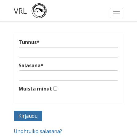
VRL
Toggle
navigati
Tunnus
*
Salasana
*
Muista minut
Unohtuiko salasana?