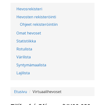
Hevosrekisteri
Hevosten rekisteröinti
Ohjeet rekisteröintiin
Omat hevoset
Statistiikka
Rotulista
Värilista
Syntymämaalista
Lajilista
Etusivu
Virtuaalihevoset