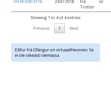
VH18-030-0116
24.07.2018
frá
isl
Trottúr
Showing 1 to 4 of 4 entries
Previous
1
Next
Eilífur frá Ofángur on virtuaalihevonen. Se
ei ole oikeasti olemassa.