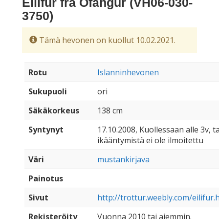
Eilífur frá Ofángur (VH06-030-
3750)
Tämä hevonen on kuollut 10.02.2021.
Rotu
Islanninhevonen
Sukupuoli
ori
Säkäkorkeus
138 cm
Syntynyt
17.10.2008, Kuollessaan alle 3v, ta
ikääntymistä ei ole ilmoitettu
Väri
mustankirjava
Painotus
Sivut
http://trottur.weebly.com/eilifur.
Rekisteröity
Vuonna 2010 tai aiemmin.