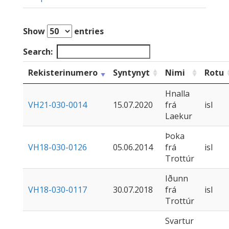
Show
entries
Search:
Rekisterinumero
Syntynyt
Nimi
Rotu
Hnalla
VH21-030-0014
15.07.2020
frá
isl
Laekur
Þoka
VH18-030-0126
05.06.2014
frá
isl
Trottúr
Iðunn
VH18-030-0117
30.07.2018
frá
isl
Trottúr
Svartur