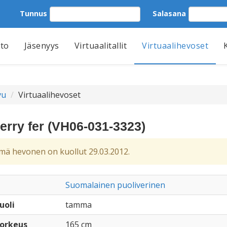
Tunnus
Salasana
tto
Jäsenyys
Virtuaalitallit
Virtuaalihevoset
vu
Virtuaalihevoset
erry fer (VH06-031-3323)
ä hevonen on kuollut 29.03.2012.
Suomalainen puoliverinen
uoli
tamma
orkeus
165 cm