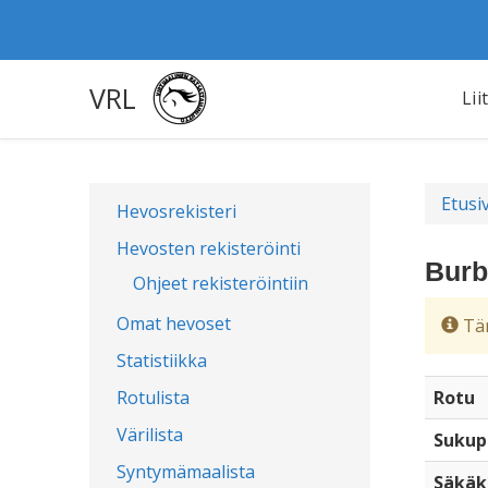
VRL
Lii
Etusi
Hevosrekisteri
Hevosten rekisteröinti
Burb
Ohjeet rekisteröintiin
Omat hevoset
Täm
Statistiikka
Rotulista
Rotu
Värilista
Sukup
Syntymämaalista
Säkäk