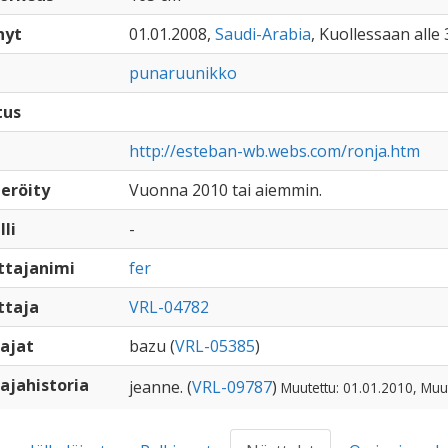
nyt
01.01.2008,
Saudi-Arabia
, Kuollessaan alle 
punaruunikko
tus
http://esteban-wb.webs.com/ronja.htm
eröity
Vuonna 2010 tai aiemmin.
lli
-
ttajanimi
fer
ttaja
VRL-04782
ajat
bazu (
VRL-05385
)
ajahistoria
jeanne. (
VRL-09787
)
Muutettu: 01.01.2010, Muu