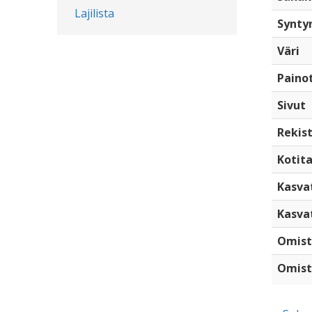
Lajilista
Synty
Väri
Paino
Sivut
Rekist
Kotita
Kasva
Kasva
Omist
Omist