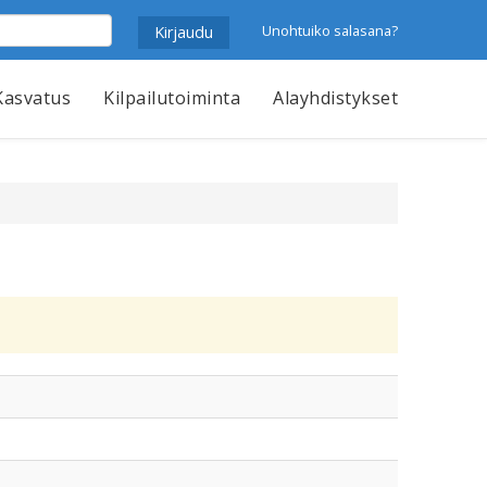
Unohtuiko salasana?
Kasvatus
Kilpailutoiminta
Alayhdistykset