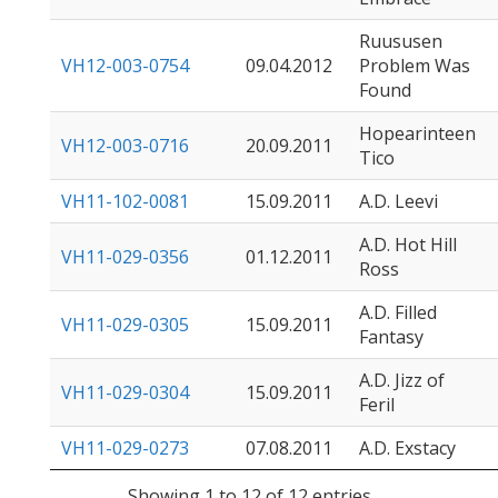
Ruususen
VH12-003-0754
09.04.2012
Problem Was
Found
Hopearinteen
VH12-003-0716
20.09.2011
Tico
VH11-102-0081
15.09.2011
A.D. Leevi
A.D. Hot Hill
VH11-029-0356
01.12.2011
Ross
A.D. Filled
VH11-029-0305
15.09.2011
Fantasy
A.D. Jizz of
VH11-029-0304
15.09.2011
Feril
VH11-029-0273
07.08.2011
A.D. Exstacy
Showing 1 to 12 of 12 entries