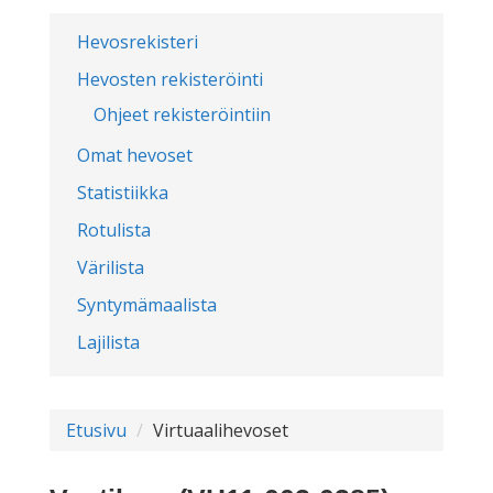
Hevosrekisteri
Hevosten rekisteröinti
Ohjeet rekisteröintiin
Omat hevoset
Statistiikka
Rotulista
Värilista
Syntymämaalista
Lajilista
Etusivu
Virtuaalihevoset