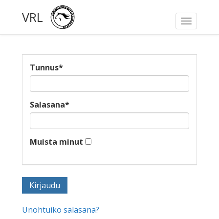
VRL
Toggle
navigati
Tunnus
*
Salasana
*
Muista minut
Unohtuiko salasana?