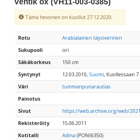
Ventik ox (VH11-003-0385)
Tämä hevonen on kuollut 27.12.2020.
Rotu
Arabialainen täysiverinen
Sukupuoli
ori
Säkäkorkeus
150 cm
Syntynyt
12.03.2010,
Suomi
, Kuollessaan 7
Väri
tummanpunarautias
Painotus
Sivut
https://web.archive.org/web/202
Rekisteröity
15.06.2011
Kotitalli
Adina
(PONI6350)