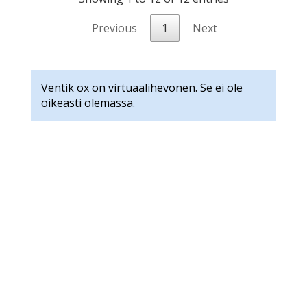
Previous
1
Next
Ventik ox on virtuaalihevonen. Se ei ole
oikeasti olemassa.