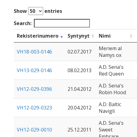
Show
entries
Search:
Rekisterinumero
Syntynyt
Nimi
Meriem al
VH18-003-0146
02.07.2017
Namys ox
A.D. Sena's
VH13-029-0146
08.02.2013
Red Queen
A.D. Sena's
VH12-029-0396
21.04.2012
Robin Hood
A.D. Baltic
VH12-029-0323
20.04.2012
Navigli
A.D. Sena's
VH12-029-0010
25.12.2011
Sweet
Embrace