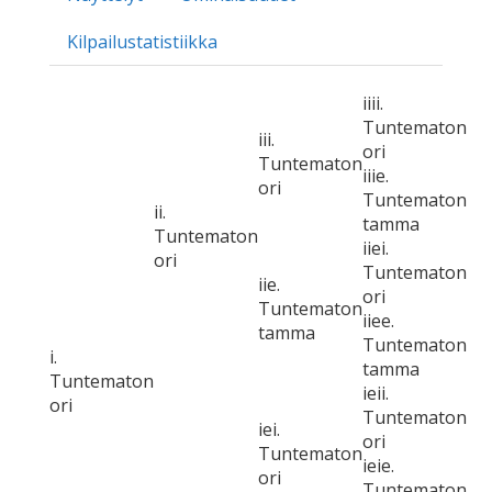
Kilpailustatistiikka
iiii.
Tuntematon
iii.
ori
Tuntematon
iiie.
ori
Tuntematon
ii.
tamma
Tuntematon
iiei.
ori
Tuntematon
iie.
ori
Tuntematon
iiee.
tamma
Tuntematon
i.
tamma
Tuntematon
ieii.
ori
Tuntematon
iei.
ori
Tuntematon
ieie.
ori
Tuntematon