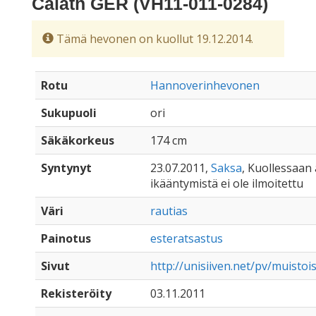
Calath GER (VH11-011-0284)
Tämä hevonen on kuollut 19.12.2014.
Rotu
Hannoverinhevonen
Sukupuoli
ori
Säkäkorkeus
174 cm
Syntynyt
23.07.2011,
Saksa
, Kuollessaan a
ikääntymistä ei ole ilmoitettu
Väri
rautias
Painotus
esteratsastus
Sivut
http://unisiiven.net/pv/muistoi
Rekisteröity
03.11.2011