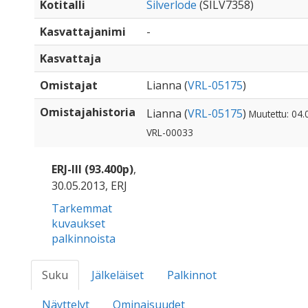
Kotitalli
Silverlode
(SILV7358)
Kasvattajanimi
-
Kasvattaja
Omistajat
Lianna (
VRL-05175
)
Omistajahistoria
Lianna (
VRL-05175
)
Muutettu: 04.
VRL-00033
ERJ-III (93.400p)
,
30.05.2013, ERJ
Tarkemmat
kuvaukset
palkinnoista
Suku
Jälkeläiset
Palkinnot
Näyttelyt
Ominaisuudet