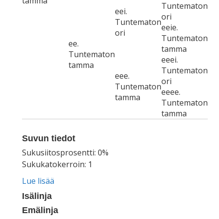
tamma
Tuntematon
eei.
ori
Tuntematon
eeie.
ori
Tuntematon
ee.
tamma
Tuntematon
eeei.
tamma
Tuntematon
eee.
ori
Tuntematon
eeee.
tamma
Tuntematon
tamma
Suvun tiedot
Sukusiitosprosentti: 0%
Sukukatokerroin: 1
Lue lisää
Isälinja
Emälinja