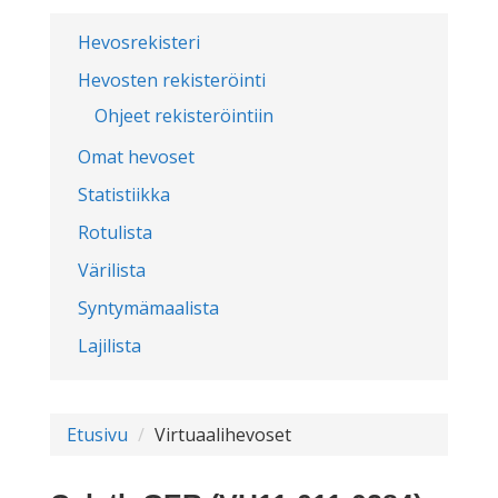
Hevosrekisteri
Hevosten rekisteröinti
Ohjeet rekisteröintiin
Omat hevoset
Statistiikka
Rotulista
Värilista
Syntymämaalista
Lajilista
Etusivu
Virtuaalihevoset