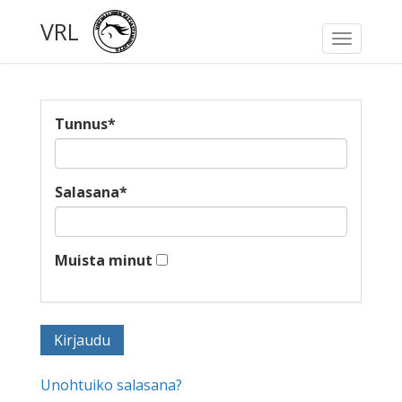
VRL
Toggle
navigati
Tunnus
*
Salasana
*
Muista minut
Unohtuiko salasana?