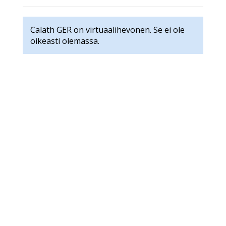
Calath GER on virtuaalihevonen. Se ei ole
oikeasti olemassa.