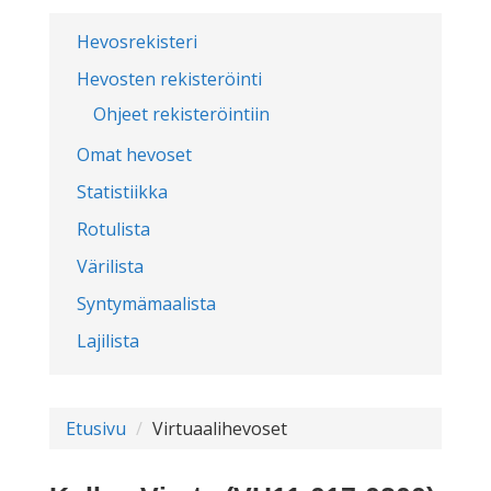
Hevosrekisteri
Hevosten rekisteröinti
Ohjeet rekisteröintiin
Omat hevoset
Statistiikka
Rotulista
Värilista
Syntymämaalista
Lajilista
Etusivu
Virtuaalihevoset