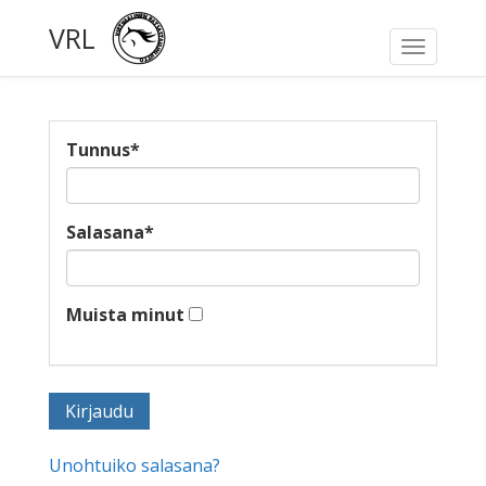
VRL
Toggle
navigati
Tunnus
*
Salasana
*
Muista minut
Unohtuiko salasana?