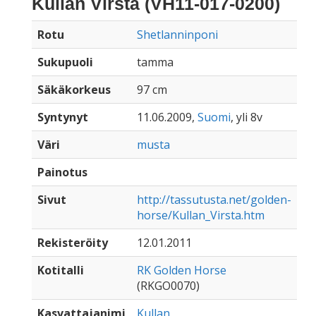
Kullan Virsta (VH11-017-0200)
Rotu
Shetlanninponi
Sukupuoli
tamma
Säkäkorkeus
97 cm
Syntynyt
11.06.2009,
Suomi
, yli 8v
Väri
musta
Painotus
Sivut
http://tassutusta.net/golden-
horse/Kullan_Virsta.htm
Rekisteröity
12.01.2011
Kotitalli
RK Golden Horse
(RKGO0070)
Kasvattajanimi
Kullan