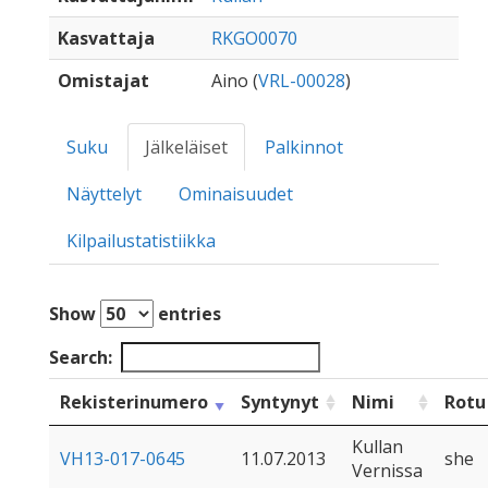
Kasvattaja
RKGO0070
Omistajat
Aino (
VRL-00028
)
Suku
Jälkeläiset
Palkinnot
Näyttelyt
Ominaisuudet
Kilpailustatistiikka
Show
entries
Search:
Rekisterinumero
Syntynyt
Nimi
Rotu
Kullan
VH13-017-0645
11.07.2013
she
Vernissa