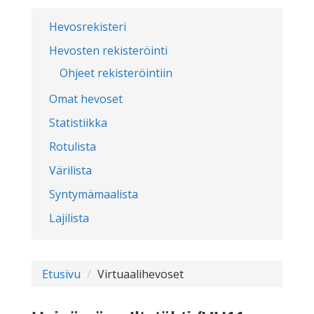
Hevosrekisteri
Hevosten rekisteröinti
Ohjeet rekisteröintiin
Omat hevoset
Statistiikka
Rotulista
Värilista
Syntymämaalista
Lajilista
Etusivu
Virtuaalihevoset