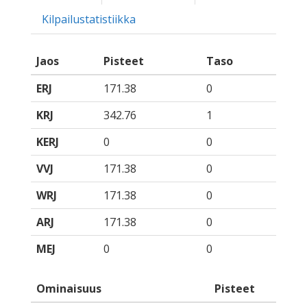
Kilpailustatistiikka
Jaos
Pisteet
Taso
ERJ
171.38
0
KRJ
342.76
1
KERJ
0
0
VVJ
171.38
0
WRJ
171.38
0
ARJ
171.38
0
MEJ
0
0
Ominaisuus
Pisteet