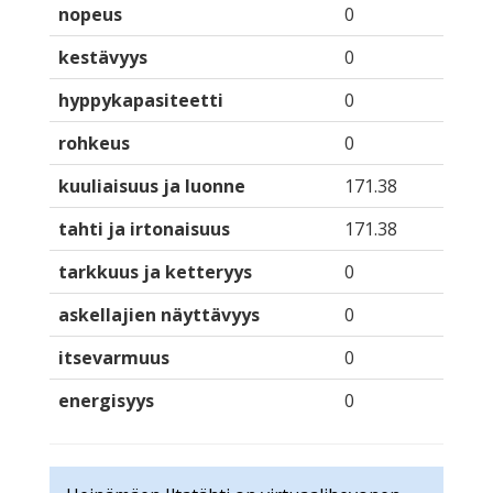
nopeus
0
kestävyys
0
hyppykapasiteetti
0
rohkeus
0
kuuliaisuus ja luonne
171.38
tahti ja irtonaisuus
171.38
tarkkuus ja ketteryys
0
askellajien näyttävyys
0
itsevarmuus
0
energisyys
0