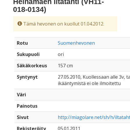
Heinämäen Iltatähti (VH11-
018-0134)
Tämä hevonen on kuollut 01.04.2012.
Rotu
Suomenhevonen
Sukupuoli
ori
Säkäkorkeus
157 cm
Syntynyt
27.05.2010, Kuollessaan alle 3v, ta
ikääntymistä ei ole ilmoitettu
Väri
Painotus
Sivut
http://miagolare.net/sh/h/iltatah
Rekisteröity
05.01.2011