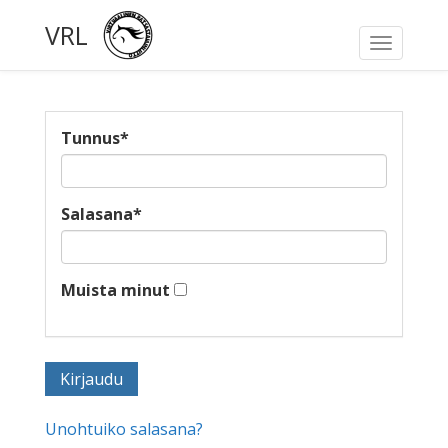
VRL
Toggle
navigati
Tunnus
*
Salasana
*
Muista minut
Unohtuiko salasana?