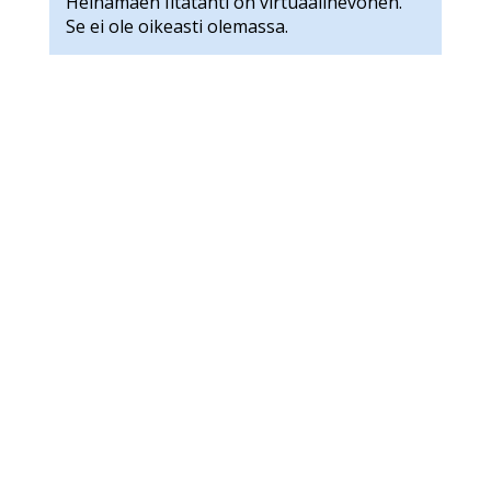
Heinämäen Iltatähti on virtuaalihevonen.
Se ei ole oikeasti olemassa.