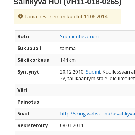
Säihkyvä HUI (VH11-018-0265)
Tämä hevonen on kuollut 11.06.2014.
Rotu
Suomenhevonen
Sukupuoli
tamma
Säkäkorkeus
144 cm
Syntynyt
20.12.2010,
Suomi
, Kuollessaan al
3v, tai ikääntymistä ei ole ilmoite
Väri
Painotus
Sivut
http://sring.webs.com/h/saihkyv
Rekisteröity
08.01.2011