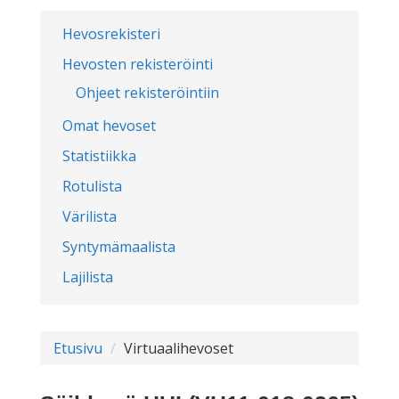
Hevosrekisteri
Hevosten rekisteröinti
Ohjeet rekisteröintiin
Omat hevoset
Statistiikka
Rotulista
Värilista
Syntymämaalista
Lajilista
Etusivu
Virtuaalihevoset