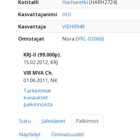
Kotitalli
Harharetki
(HARH2724)
Kasvattajanimi
HUI
Kasvattaja
VIEH0949
Omistajat
Nora (
VRL-02066
)
KRJ-II (99.000p)
,
15.02.2012, KRJ
VIR MVA Ch
,
01.06.2011, NK
Tarkemmat
kuvaukset
palkinnoista
Suku
Jälkeläiset
Palkinnot
Näyttelyt
Ominaisuudet