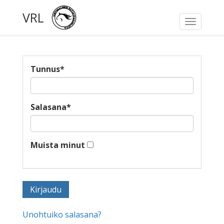
VRL
Toggle
navigati
Tunnus
*
Salasana
*
Muista minut
Unohtuiko salasana?