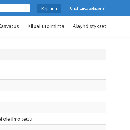
Unohtuiko salasana?
Kasvatus
Kilpailutoiminta
Alayhdistykset
i ole ilmoitettu