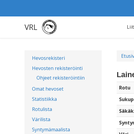
VRL
Lii
Etusi
Hevosrekisteri
Hevosten rekisteröinti
Lain
Ohjeet rekisteröintiin
Rotu
Omat hevoset
Statistiikka
Sukup
Rotulista
Säkäk
Värilista
Synty
Syntymämaalista