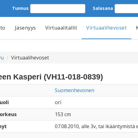
Tunnus
Salasana
tto
Jäsenyys
Virtuaalitallit
Virtuaalihevoset
vu
Virtuaalihevoset
een Kasperi (VH11-018-0839)
Suomenhevonen
uoli
ori
orkeus
153 cm
nyt
07.08.2010, alle 3v, tai ikääntymistä e