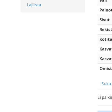
Väri
Lajilista
Paino
Sivut
Rekist
Kotita
Kasva
Kasva
Omist
Suku
Ei palki