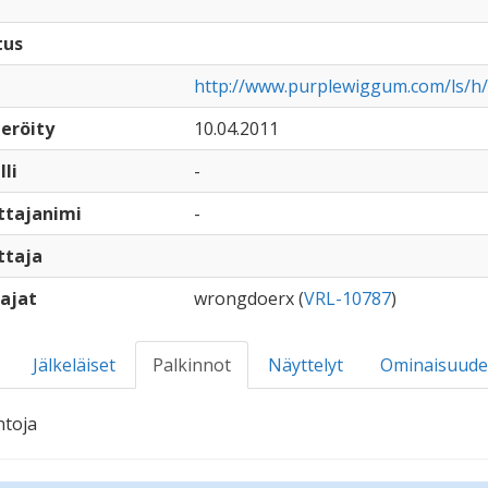
tus
http://www.purplewiggum.com/ls/h/
eröity
10.04.2011
lli
-
ttajanimi
-
ttaja
ajat
wrongdoerx (
VRL-10787
)
Jälkeläiset
Palkinnot
Näyttelyt
Ominaisuude
ntoja