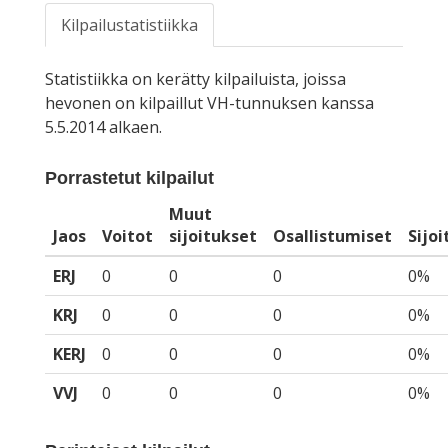
Kilpailustatistiikka
Statistiikka on kerätty kilpailuista, joissa
hevonen on kilpaillut VH-tunnuksen kanssa
5.5.2014 alkaen.
Porrastetut kilpailut
Muut
Jaos
Voitot
sijoitukset
Osallistumiset
Sijo
ERJ
0
0
0
0%
KRJ
0
0
0
0%
KERJ
0
0
0
0%
VVJ
0
0
0
0%