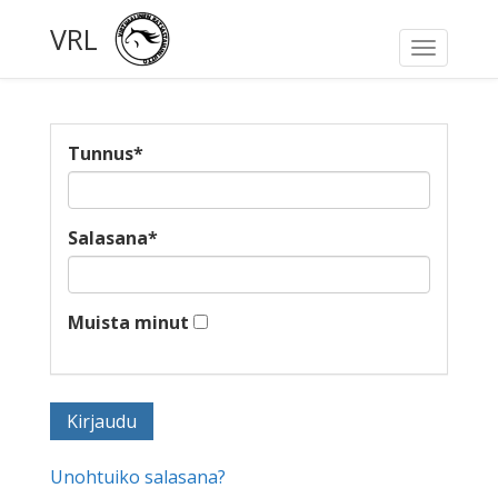
VRL
Toggle
navigati
Tunnus
*
Salasana
*
Muista minut
Unohtuiko salasana?