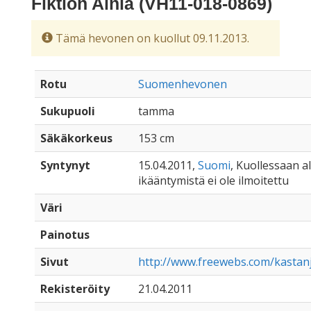
Fiktion Ainia (VH11-018-0869)
Tämä hevonen on kuollut 09.11.2013.
Rotu
Suomenhevonen
Sukupuoli
tamma
Säkäkorkeus
153 cm
Syntynyt
15.04.2011,
Suomi
, Kuollessaan all
ikääntymistä ei ole ilmoitettu
Väri
Painotus
Sivut
http://www.freewebs.com/kastanje
Rekisteröity
21.04.2011