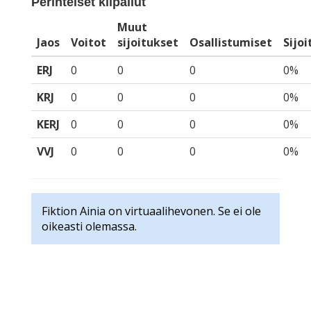
Perinteiset kilpailut
Muut
Jaos
Voitot
sijoitukset
Osallistumiset
Sijo
ERJ
0
0
0
0%
KRJ
0
0
0
0%
KERJ
0
0
0
0%
VVJ
0
0
0
0%
Fiktion Ainia on virtuaalihevonen. Se ei ole
oikeasti olemassa.