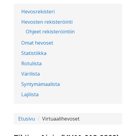
Hevosrekisteri
Hevosten rekisteröinti
Ohjeet rekisteröintiin
Omat hevoset
Statistiikka
Rotulista
Värilista
Syntymämaalista
Lajilista
Etusivu
Virtuaalihevoset