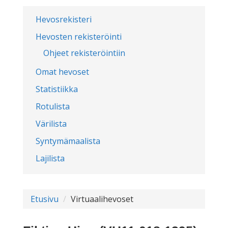
Hevosrekisteri
Hevosten rekisteröinti
Ohjeet rekisteröintiin
Omat hevoset
Statistiikka
Rotulista
Värilista
Syntymämaalista
Lajilista
Etusivu
Virtuaalihevoset