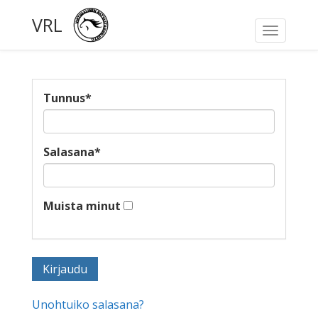
VRL
Toggle
navigati
Tunnus
*
Salasana
*
Muista minut
Unohtuiko salasana?