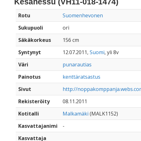
Kesähessu (VH11-018-1474)
Rotu
Suomenhevonen
Sukupuoli
ori
Säkäkorkeus
156 cm
Syntynyt
12.07.2011,
Suomi
, yli 8v
Väri
punarautias
Painotus
kenttäratsastus
Sivut
http://noppakomppanja.webs.co
Rekisteröity
08.11.2011
Kotitalli
Malkamäki
(MALK1152)
Kasvattajanimi
-
Kasvattaja