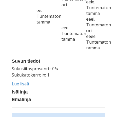
eeie.
ori
Tuntematon
ee.
tamma
Tuntematon
eeei.
tamma
Tuntematon
eee.
ori
Tuntematon
eeee.
tamma
Tuntematon
tamma
Suvun tiedot
Sukusiitosprosentti: 0%
Sukukatokerroin: 1
Lue lisää
Isälinja
Emälinja