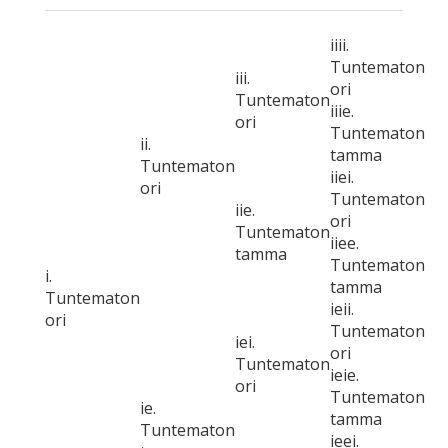
iiii.
Tuntematon
iii.
ori
Tuntematon
iiie.
ori
Tuntematon
ii.
tamma
Tuntematon
iiei.
ori
Tuntematon
iie.
ori
Tuntematon
iiee.
tamma
Tuntematon
i.
tamma
Tuntematon
ieii.
ori
Tuntematon
iei.
ori
Tuntematon
ieie.
ori
Tuntematon
ie.
tamma
Tuntematon
ieei.