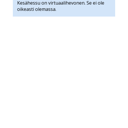
Kesähessu on virtuaalihevonen. Se ei ole
oikeasti olemassa.