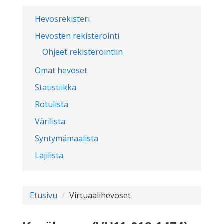
Hevosrekisteri
Hevosten rekisteröinti
Ohjeet rekisteröintiin
Omat hevoset
Statistiikka
Rotulista
Värilista
Syntymämaalista
Lajilista
Etusivu
Virtuaalihevoset