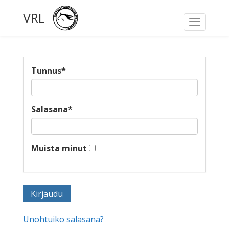
VRL
Toggle
navigati
Tunnus
*
Salasana
*
Muista minut
Unohtuiko salasana?