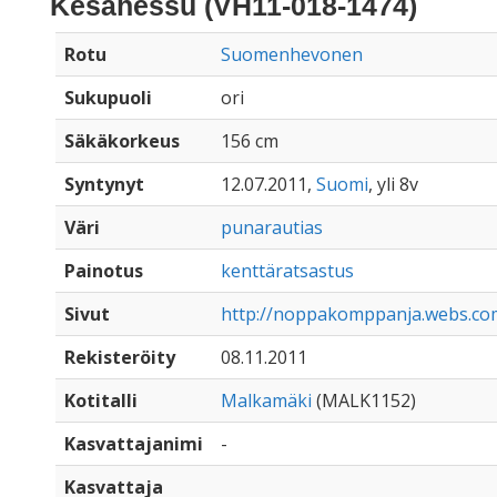
Kesähessu (VH11-018-1474)
Rotu
Suomenhevonen
Sukupuoli
ori
Säkäkorkeus
156 cm
Syntynyt
12.07.2011,
Suomi
, yli 8v
Väri
punarautias
Painotus
kenttäratsastus
Sivut
http://noppakomppanja.webs.co
Rekisteröity
08.11.2011
Kotitalli
Malkamäki
(MALK1152)
Kasvattajanimi
-
Kasvattaja