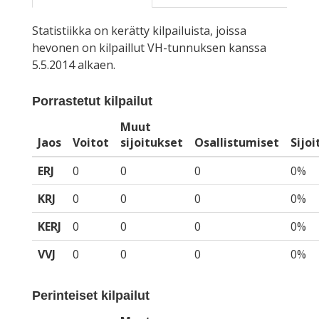
Statistiikka on kerätty kilpailuista, joissa
hevonen on kilpaillut VH-tunnuksen kanssa
5.5.2014 alkaen.
Porrastetut kilpailut
Muut
Jaos
Voitot
sijoitukset
Osallistumiset
Sijo
ERJ
0
0
0
0%
KRJ
0
0
0
0%
KERJ
0
0
0
0%
VVJ
0
0
0
0%
Perinteiset kilpailut