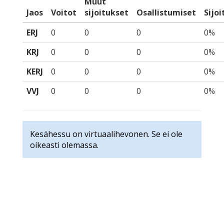
Muut
Jaos
Voitot
sijoitukset
Osallistumiset
Sijo
ERJ
0
0
0
0%
KRJ
0
0
0
0%
KERJ
0
0
0
0%
VVJ
0
0
0
0%
Kesähessu on virtuaalihevonen. Se ei ole
oikeasti olemassa.