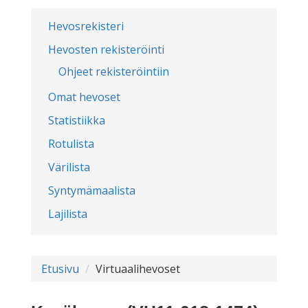
Hevosrekisteri
Hevosten rekisteröinti
Ohjeet rekisteröintiin
Omat hevoset
Statistiikka
Rotulista
Värilista
Syntymämaalista
Lajilista
Etusivu
Virtuaalihevoset