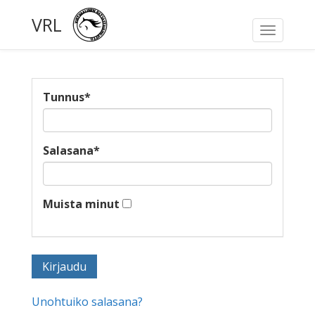
VRL
Toggle
navigati
Tunnus
*
Salasana
*
Muista minut
Unohtuiko salasana?