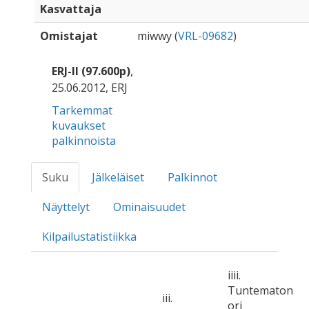
Kasvattaja
Omistajat
miwwy (
VRL-09682
)
ERJ-II (97.600p)
,
25.06.2012, ERJ
Tarkemmat
kuvaukset
palkinnoista
Suku
Jälkeläiset
Palkinnot
Näyttelyt
Ominaisuudet
Kilpailustatistiikka
iiii.
Tuntematon
iii.
ori