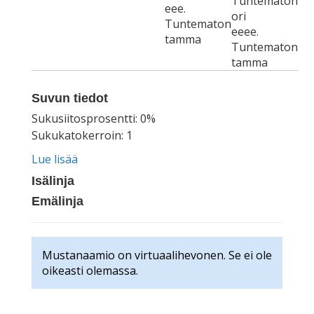
Tuntematon
eee.
ori
Tuntematon
eeee.
tamma
Tuntematon
tamma
Suvun tiedot
Sukusiitosprosentti: 0%
Sukukatokerroin: 1
Lue lisää
Isälinja
Emälinja
Mustanaamio on virtuaalihevonen. Se ei ole
oikeasti olemassa.