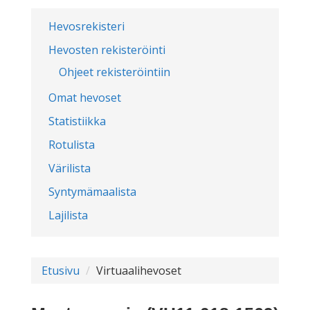
Hevosrekisteri
Hevosten rekisteröinti
Ohjeet rekisteröintiin
Omat hevoset
Statistiikka
Rotulista
Värilista
Syntymämaalista
Lajilista
Etusivu
Virtuaalihevoset