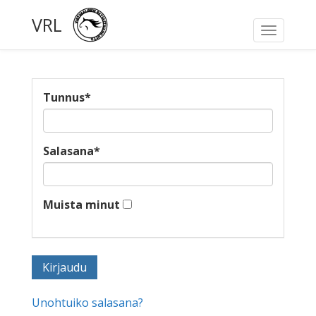
VRL
Toggle
navigati
Tunnus
*
Salasana
*
Muista minut
Unohtuiko salasana?