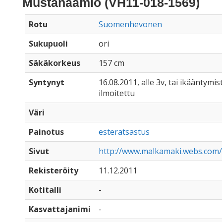
Mustanaamio (VH11-018-1569)
Rotu
Suomenhevonen
Sukupuoli
ori
Säkäkorkeus
157 cm
Syntynyt
16.08.2011, alle 3v, tai ikääntymist
ilmoitettu
Väri
Painotus
esteratsastus
Sivut
http://www.malkamaki.webs.com
Rekisteröity
11.12.2011
Kotitalli
-
Kasvattajanimi
-