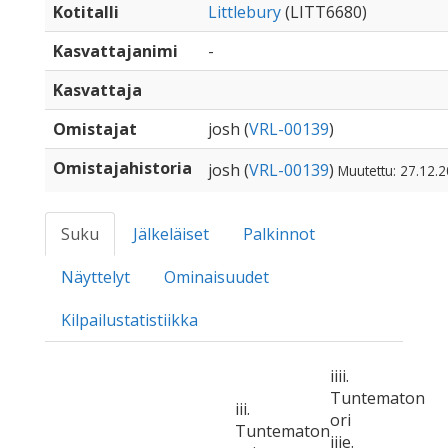
Kotitalli
Littlebury
(LITT6680)
Kasvattajanimi
-
Kasvattaja
Omistajat
josh (
VRL-00139
)
Omistajahistoria
josh (
VRL-00139
)
Muutettu: 27.12.
Suku
Jälkeläiset
Palkinnot
Näyttelyt
Ominaisuudet
Kilpailustatistiikka
iiii.
Tuntematon
iii.
ori
Tuntematon
iiie.