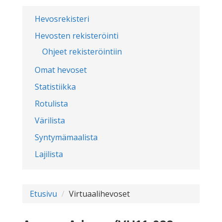
Hevosrekisteri
Hevosten rekisteröinti
Ohjeet rekisteröintiin
Omat hevoset
Statistiikka
Rotulista
Värilista
Syntymämaalista
Lajilista
Etusivu
Virtuaalihevoset