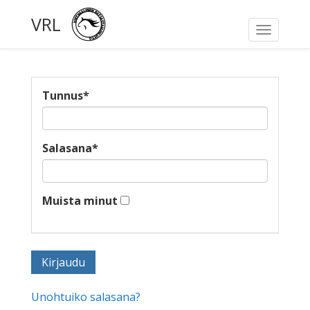
VRL
Toggle
navigati
Tunnus
*
Salasana
*
Muista minut
Unohtuiko salasana?