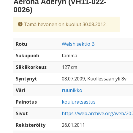
Aerona Aderyn (VH11-022-
0026)
Tämä hevonen on kuollut 30.08.2012.
Rotu
Welsh sektio B
Sukupuoli
tamma
Säkäkorkeus
127 cm
Syntynyt
08.07.2009, Kuollessaan yli 8v
Väri
ruunikko
Painotus
kouluratsastus
Sivut
https://web.archive.org/web/20
Rekisteröity
26.01.2011