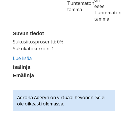
ori
Tuntematon
eeee.
tamma
Tuntematon
tamma
Suvun tiedot
Sukusiitosprosentti: 0%
Sukukatokerroin: 1
Lue lisää
Isälinja
Emälinja
Aerona Aderyn on virtuaalihevonen. Se ei
ole oikeasti olemassa.