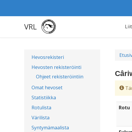
VRL
Lii
Etusi
Hevosrekisteri
Hevosten rekisteröinti
Câri
Ohjeet rekisteröintiin
Omat hevoset
Täm
Statistiikka
Rotulista
Rotu
Värilista
Syntymämaalista