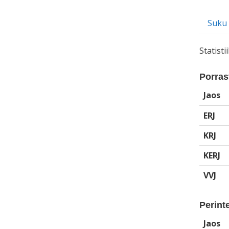
Suku
Statist
Porrast
Jaos
ERJ
KRJ
KERJ
VVJ
Perinte
Jaos