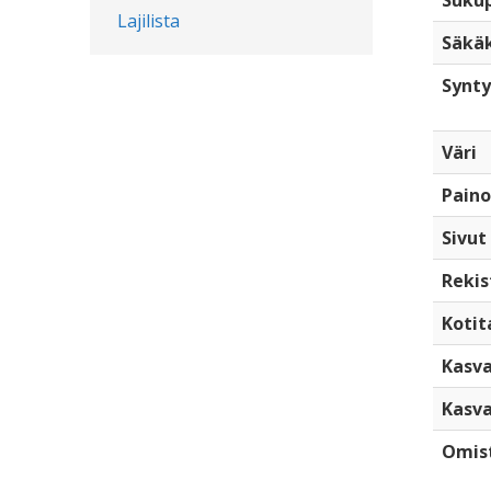
Sukup
Lajilista
Säkä
Synty
Väri
Paino
Sivut
Rekis
Kotita
Kasva
Kasva
Omis