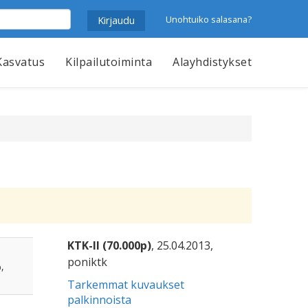
Unohtuiko salasana?
Kasvatus
Kilpailutoiminta
Alayhdistykset
KTK-II (70.000p)
, 25.04.2013,
poniktk
,
Tarkemmat kuvaukset
palkinnoista