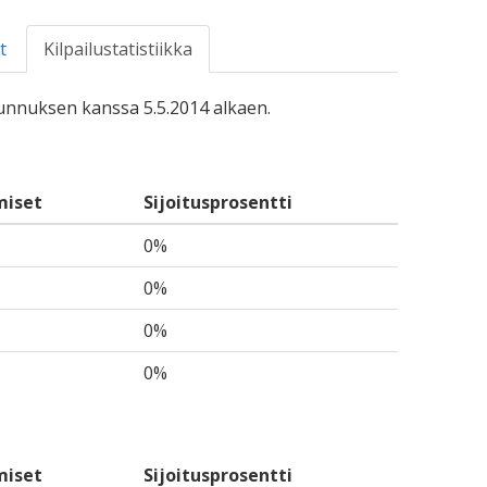
t
Kilpailustatistiikka
-tunnuksen kanssa 5.5.2014 alkaen.
miset
Sijoitusprosentti
0%
0%
0%
0%
miset
Sijoitusprosentti