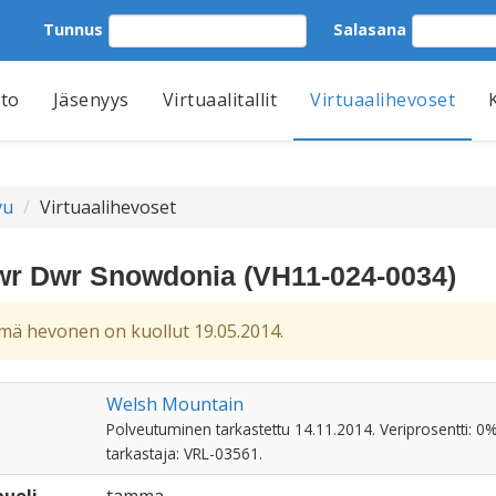
Tunnus
Salasana
tto
Jäsenyys
Virtuaalitallit
Virtuaalihevoset
vu
Virtuaalihevoset
wr Dwr Snowdonia (VH11-024-0034)
ä hevonen on kuollut 19.05.2014.
Welsh Mountain
Polveutuminen tarkastettu 14.11.2014. Veriprosentti: 0%
tarkastaja: VRL-03561.