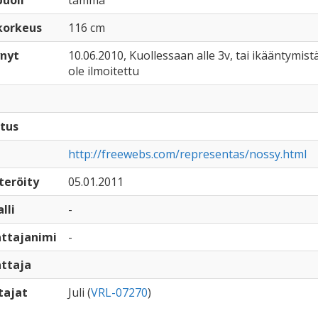
uoli
tamma
korkeus
116 cm
nyt
10.06.2010, Kuollessaan alle 3v, tai ikääntymistä
ole ilmoitettu
tus
http://freewebs.com/representas/nossy.html
teröity
05.01.2011
lli
-
ttajanimi
-
ttaja
tajat
Juli (
VRL-07270
)