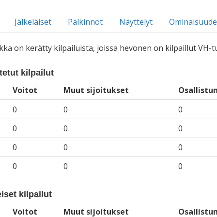
Jälkeläiset
Palkinnot
Näyttelyt
Ominaisuude
iikka on kerätty kilpailuista, joissa hevonen on kilpaillut VH
etut kilpailut
Voitot
Muut sijoitukset
Osallistu
0
0
0
0
0
0
0
0
0
0
0
0
iset kilpailut
Voitot
Muut sijoitukset
Osallistu