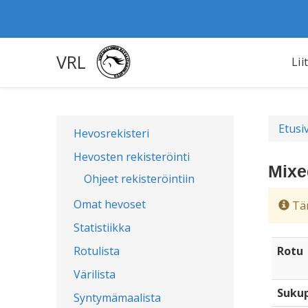
VRL
Lii
Etusi
Hevosrekisteri
Hevosten rekisteröinti
Mixe
Ohjeet rekisteröintiin
Omat hevoset
Täm
Statistiikka
Rotulista
Rotu
Värilista
Sukup
Syntymämaalista