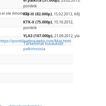
ei palkita (51.000p)
, 25.02.2013,
poniktk
 ei ole ilmoitettu
KRJ-III (82.000p)
, 15.02.2013, KRJ
KTK-II (75.000p)
, 15.10.2012,
poniktk
YLA3 (107.000p)
, 21.09.2012, yla
ttps://ponitilaadina.webs.com/Max.html
Tarkemmat kuvaukset
palkinnoista