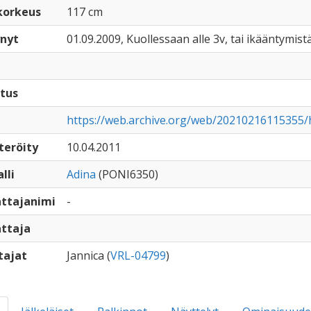
korkeus
117 cm
nyt
01.09.2009, Kuollessaan alle 3v, tai ikääntymistä
tus
https://web.archive.org/web/20210216115355/h
teröity
10.04.2011
lli
Adina
(PONI6350)
ttajanimi
-
ttaja
tajat
Jannica (
VRL-04799
)