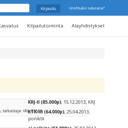
Unohtuiko salasana?
Kasvatus
Kilpailutoiminta
Alayhdistykset
KRJ-II (85.000p)
, 15.12.2013, KRJ
, tarkastaja: VRL-03561.
KTK-III (64.000p)
, 25.04.2013,
poniktk