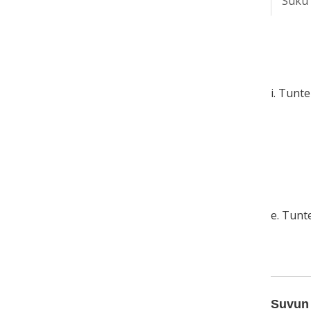
Suku
i. Tunt
e. Tun
Suvun 