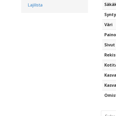
Säkä
Lajilista
Synty
Väri
Paino
Sivut
Rekis
Kotita
Kasva
Kasva
Omis