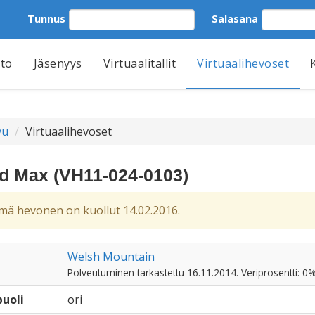
Tunnus
Salasana
tto
Jäsenyys
Virtuaalitallit
Virtuaalihevoset
vu
Virtuaalihevoset
d Max (VH11-024-0103)
ä hevonen on kuollut 14.02.2016.
Welsh Mountain
Polveutuminen tarkastettu 16.11.2014. Veriprosentti: 0%
uoli
ori