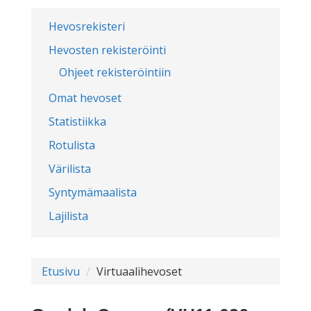
Hevosrekisteri
Hevosten rekisteröinti
Ohjeet rekisteröintiin
Omat hevoset
Statistiikka
Rotulista
Värilista
Syntymämaalista
Lajilista
Etusivu
Virtuaalihevoset