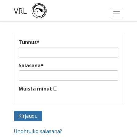
VRL
Toggle
navigati
Tunnus
*
Salasana
*
Muista minut
Unohtuiko salasana?