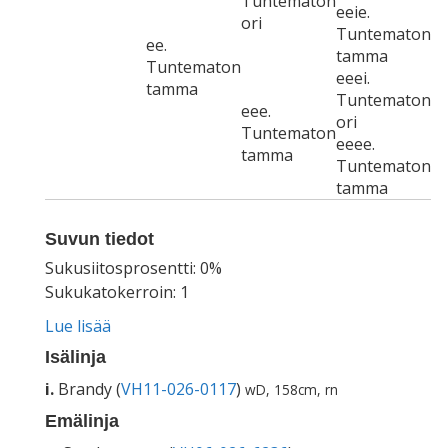
Tuntematon
eeie.
ori
Tuntematon
ee.
tamma
Tuntematon
eeei.
tamma
Tuntematon
eee.
ori
Tuntematon
eeee.
tamma
Tuntematon
tamma
Suvun tiedot
Sukusiitosprosentti: 0%
Sukukatokerroin: 1
Lue lisää
Isälinja
i.
Brandy (
VH11-026-0117
)
wD, 158cm, rn
Emälinja