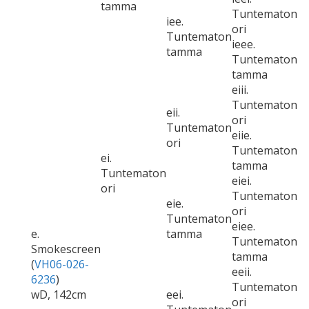
tamma
Tuntematon
iee.
ori
Tuntematon
ieee.
tamma
Tuntematon
tamma
eiii.
Tuntematon
eii.
ori
Tuntematon
eiie.
ori
Tuntematon
ei.
tamma
Tuntematon
eiei.
ori
Tuntematon
eie.
ori
Tuntematon
eiee.
e.
tamma
Tuntematon
Smokescreen
tamma
(
VH06-026-
eeii.
6236
)
Tuntematon
wD, 142cm
eei.
ori