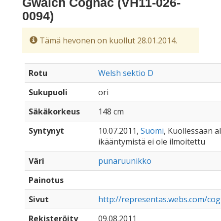
Gwalch Cognac (VH11-026-
0094)
Tämä hevonen on kuollut 28.01.2014.
Rotu
Welsh sektio D
Sukupuoli
ori
Säkäkorkeus
148 cm
Syntynyt
10.07.2011,
Suomi
, Kuollessaan all
ikääntymistä ei ole ilmoitettu
Väri
punaruunikko
Painotus
Sivut
http://representas.webs.com/cog
Rekisteröity
09.08.2011