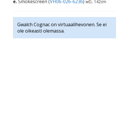
e.
Smokescreen (
VH06-026-6236
)
wD, 142cm
Gwalch Cognac on virtuaalihevonen. Se ei
ole oikeasti olemassa.