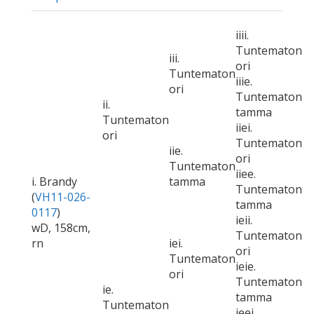
iiii.
Tuntematon
iii.
ori
Tuntematon
iiie.
ori
Tuntematon
ii.
tamma
Tuntematon
iiei.
ori
Tuntematon
iie.
ori
Tuntematon
iiee.
i. Brandy
tamma
Tuntematon
(
VH11-026-
tamma
0117
)
ieii.
wD, 158cm,
Tuntematon
rn
iei.
ori
Tuntematon
ieie.
ori
Tuntematon
ie.
tamma
Tuntematon
ieei.