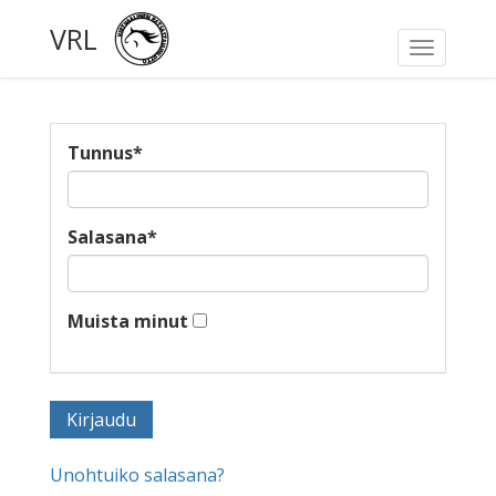
VRL
Toggle
navigati
Tunnus
*
Salasana
*
Muista minut
Unohtuiko salasana?