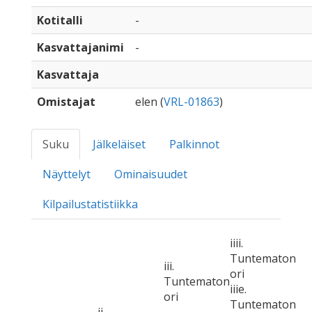
Kotitalli
-
Kasvattajanimi
-
Kasvattaja
Omistajat
elen (
VRL-01863
)
Suku
Jälkeläiset
Palkinnot
Näyttelyt
Ominaisuudet
Kilpailustatistiikka
iiii.
Tuntematon
iii.
ori
Tuntematon
iiie.
ori
Tuntematon