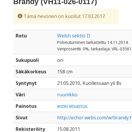
Brandy (VH11-026-0117)
Tämä hevonen on kuollut 17.03.2017.
Rotu
Welsh sektio D
Polveutuminen tarkastettu 14.11.2014.
Veriprosentti: 0%, tarkastaja: VRL-03561
Sukupuoli
ori
Säkäkorkeus
158 cm
Syntynyt
21.05.2010, Kuollessaan yli 8v
Väri
ruunikko
Painotus
esteratsastus
Sivut
http://echor.webs.com/w/brandy.
Rekisteröity
15.08.2011