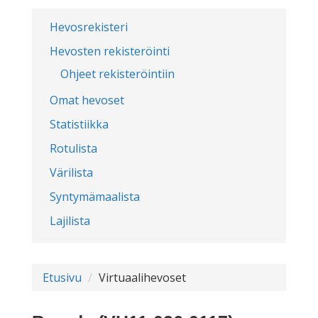
Hevosrekisteri
Hevosten rekisteröinti
Ohjeet rekisteröintiin
Omat hevoset
Statistiikka
Rotulista
Värilista
Syntymämaalista
Lajilista
Etusivu
Virtuaalihevoset