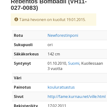
Rebentos Bombadil (VH11-
027-0083)
Tämä hevonen on kuollut 19.01.2015.
Rotu
Newforestinponi
Sukupuoli
ori
Säkäkorkeus
142 cm
Syntynyt
01.10.2010,
Suomi
, Kuollessaan
3 vuotta
Väri
Painotus
kouluratsastus
Sivut
http://fame.kurnau.net/ville.html
Rekisteröity
17.02.2011