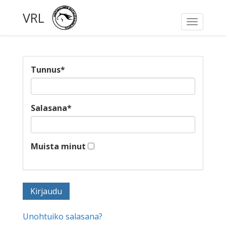
VRL
Toggle
navigati
Tunnus
*
Salasana
*
Muista minut
Unohtuiko salasana?