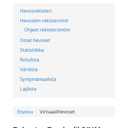
Hevosrekisteri
Hevosten rekisteröinti
Ohjeet rekisteröintiin
Omat hevoset
Statistiikka
Rotulista
Värilista
Syntymämaalista
Lajilista
Etusivu
Virtuaalihevoset