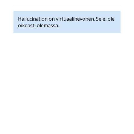
Hallucination on virtuaalihevonen. Se ei ole
oikeasti olemassa.