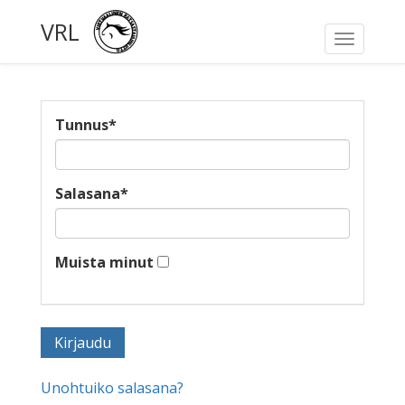
VRL
Toggle
navigati
Tunnus
*
Salasana
*
Muista minut
Unohtuiko salasana?