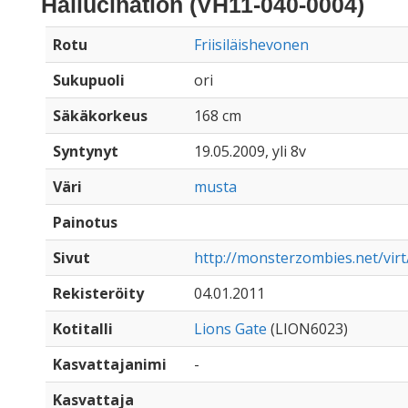
Hallucination (VH11-040-0004)
Rotu
Friisiläishevonen
Sukupuoli
ori
Säkäkorkeus
168 cm
Syntynyt
19.05.2009, yli 8v
Väri
musta
Painotus
Sivut
http://monsterzombies.net/vir
Rekisteröity
04.01.2011
Kotitalli
Lions Gate
(LION6023)
Kasvattajanimi
-
Kasvattaja