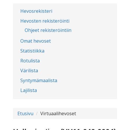
Hevosrekisteri
Hevosten rekisteröinti
Ohjeet rekisteröintiin
Omat hevoset
Statistiikka
Rotulista
Värilista
Syntymämaalista
Lajilista
Etusivu
Virtuaalihevoset