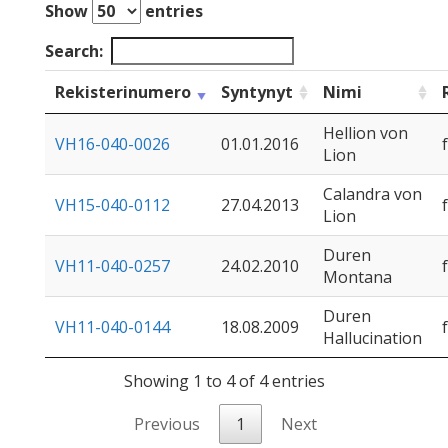
Show
entries
Search:
Rekisterinumero
Syntynyt
Nimi
Hellion von
VH16-040-0026
01.01.2016
f
Lion
Calandra von
VH15-040-0112
27.04.2013
f
Lion
Duren
VH11-040-0257
24.02.2010
f
Montana
Duren
VH11-040-0144
18.08.2009
f
Hallucination
Showing 1 to 4 of 4 entries
Previous
1
Next