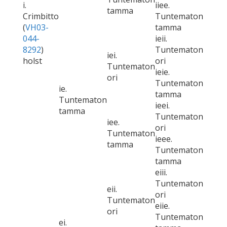
i.
iiee.
tamma
Crimbitto
Tuntematon
(
VH03-
tamma
044-
ieii.
8292
)
Tuntematon
iei.
holst
ori
Tuntematon
ieie.
ori
Tuntematon
ie.
tamma
Tuntematon
ieei.
tamma
Tuntematon
iee.
ori
Tuntematon
ieee.
tamma
Tuntematon
tamma
eiii.
Tuntematon
eii.
ori
Tuntematon
eiie.
ori
Tuntematon
ei.