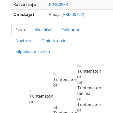
Kasvattaja
KING0553
Omistajat
Vibaja (
VRL-00727
)
Suku
Jälkeläiset
Palkinnot
Näyttelyt
Ominaisuudet
Kilpailustatistiikka
iiii.
Tuntematon
iii.
ori
Tuntematon
iiie.
ori
Tuntematon
ii.
tamma
Tuntematon
iiei.
ori
Tuntematon
iie.
ori
Tuntematon