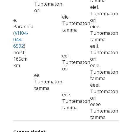
tamma
Tuntematon
eiei.
ori
Tuntematon
eie.
e.
ori
Tuntematon
Paranoia
eiee.
tamma
(
VH04-
Tuntematon
044-
tamma
6592
)
eeii.
holst,
Tuntematon
eei.
165cm,
ori
Tuntematon
km
eeie.
ori
Tuntematon
ee.
tamma
Tuntematon
eeei.
tamma
Tuntematon
eee.
ori
Tuntematon
eeee.
tamma
Tuntematon
tamma