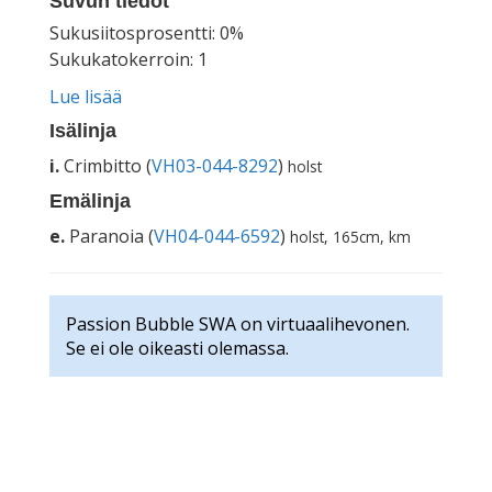
Suvun tiedot
Sukusiitosprosentti: 0%
Sukukatokerroin: 1
Lue lisää
Isälinja
i.
Crimbitto (
VH03-044-8292
)
holst
Emälinja
e.
Paranoia (
VH04-044-6592
)
holst, 165cm, km
Passion Bubble SWA on virtuaalihevonen.
Se ei ole oikeasti olemassa.