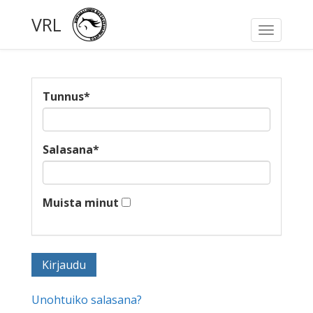
VRL
Toggle
navigati
Tunnus
*
Salasana
*
Muista minut
Unohtuiko salasana?