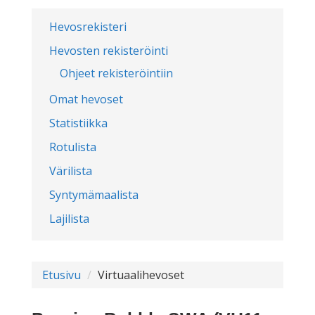
Hevosrekisteri
Hevosten rekisteröinti
Ohjeet rekisteröintiin
Omat hevoset
Statistiikka
Rotulista
Värilista
Syntymämaalista
Lajilista
Etusivu
Virtuaalihevoset