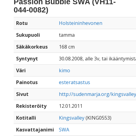
Passion Bubble SWA (VH11-
044-0082)
Rotu
Holsteininhevonen
Sukupuoli
tamma
Säkäkorkeus
168 cm
Syntynyt
30.08.2008, alle 3v, tai ikääntymist
Väri
kimo
Painotus
esteratsastus
Sivut
http://sudenmarja.org/kingsvall
Rekisteröity
12.01.2011
Kotitalli
Kingsvalley
(KING0553)
Kasvattajanimi
SWA