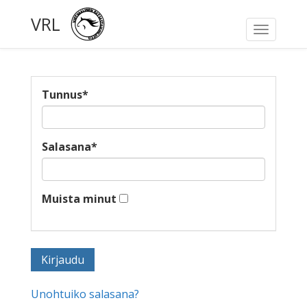
VRL
Toggle
navigati
Tunnus
*
Salasana
*
Muista minut
Unohtuiko salasana?