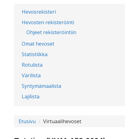
Hevosrekisteri
Hevosten rekisteröinti
Ohjeet rekisteröintiin
Omat hevoset
Statistiikka
Rotulista
Värilista
Syntymämaalista
Lajilista
Etusivu
Virtuaalihevoset