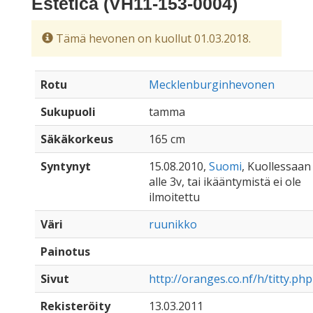
Estetica (VH11-153-0004)
Tämä hevonen on kuollut 01.03.2018.
Rotu
Mecklenburginhevonen
Sukupuoli
tamma
Säkäkorkeus
165 cm
Syntynyt
15.08.2010,
Suomi
, Kuollessaan
alle 3v, tai ikääntymistä ei ole
ilmoitettu
Väri
ruunikko
Painotus
Sivut
http://oranges.co.nf/h/titty.php
Rekisteröity
13.03.2011