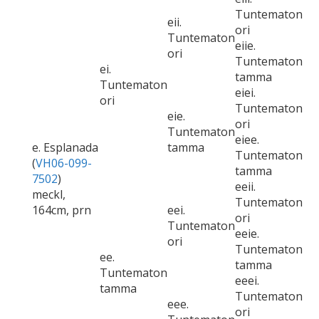
Tuntematon
eii.
ori
Tuntematon
eiie.
ori
Tuntematon
ei.
tamma
Tuntematon
eiei.
ori
Tuntematon
eie.
ori
Tuntematon
eiee.
e. Esplanada
tamma
Tuntematon
(
VH06-099-
tamma
7502
)
eeii.
meckl,
Tuntematon
164cm, prn
eei.
ori
Tuntematon
eeie.
ori
Tuntematon
ee.
tamma
Tuntematon
eeei.
tamma
Tuntematon
eee.
ori