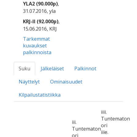
YLA2 (90.000p)
,
31.07.2016, yla
KRJ-II (92.000p)
,
15.06.2016, KRJ
Tarkemmat
kuvaukset
palkinnoista
Suku
Jälkeläiset
Palkinnot
Näyttelyt
Ominaisuudet
Kilpailustatistiikka
iiii.
Tuntematon
iii.
ori
Tuntematon
iiie.
ori