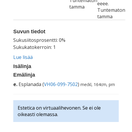
Tuntematon
eeee.
tamma
Tuntematon
tamma
Suvun tiedot
Sukusiitosprosentti: 0%
Sukukatokerroin: 1
Lue lisää
Isälinja
Emälinja
e.
Esplanada (
VH06-099-7502
)
meckl, 164cm, prn
Estetica on virtuaalihevonen. Se ei ole
oikeasti olemassa.