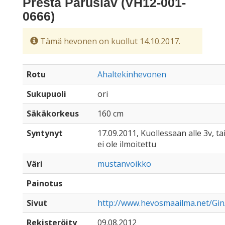
Presta Paruslav (VH12-001-
0666)
Tämä hevonen on kuollut 14.10.2017.
Rotu
Ahaltekinhevonen
Sukupuoli
ori
Säkäkorkeus
160 cm
Syntynyt
17.09.2011, Kuollessaan alle 3v, ta
ei ole ilmoitettu
Väri
mustanvoikko
Painotus
Sivut
http://www.hevosmaailma.net/Gin
Rekisteröity
09.08.2012