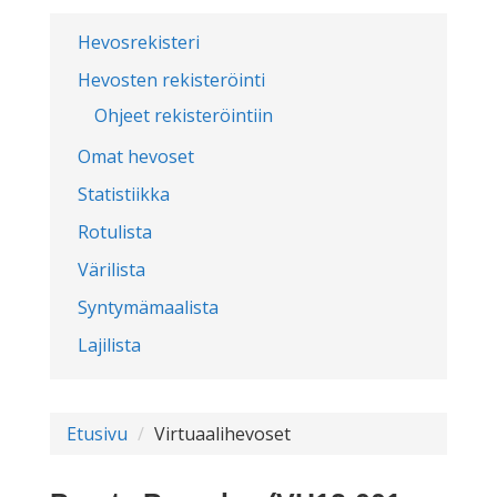
Hevosrekisteri
Hevosten rekisteröinti
Ohjeet rekisteröintiin
Omat hevoset
Statistiikka
Rotulista
Värilista
Syntymämaalista
Lajilista
Etusivu
Virtuaalihevoset