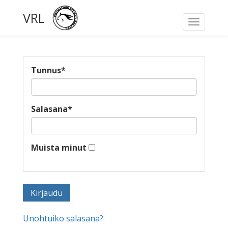
VRL
Toggle
navigati
Tunnus
*
Salasana
*
Muista minut
Unohtuiko salasana?