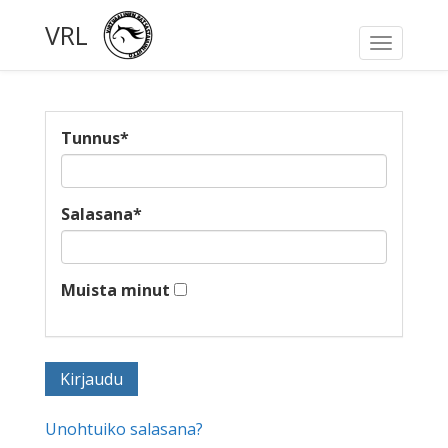
VRL
Toggle
navigati
Tunnus
*
Salasana
*
Muista minut
Unohtuiko salasana?