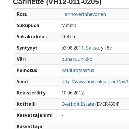
Carinette (VH12-011-0205)
Rotu
Hannoverinhevonen
Sukupuoli
tamma
Säkäkorkeus
164 cm
Syntynyt
03.08.2011,
Saksa
, yli 8v
Väri
punaruunikko
Painotus
kouluratsastus
Sivut
http://www.huvituksen.net/pv/
Rekisteröity
10.06.2012
Kotitalli
Everholt Estate
(EVER4304)
Kasvattajanimi
-
Kasvattaja