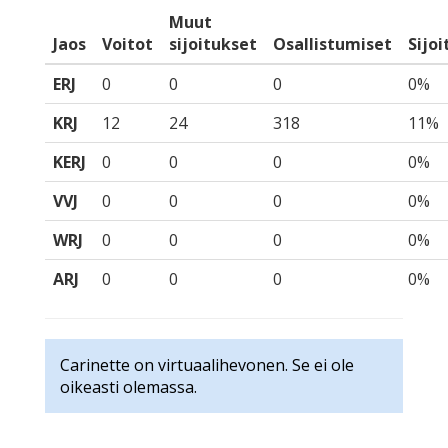
Muut
Jaos
Voitot
sijoitukset
Osallistumiset
Sijo
ERJ
0
0
0
0%
KRJ
12
24
318
11%
KERJ
0
0
0
0%
VVJ
0
0
0
0%
WRJ
0
0
0
0%
ARJ
0
0
0
0%
Carinette on virtuaalihevonen. Se ei ole
oikeasti olemassa.