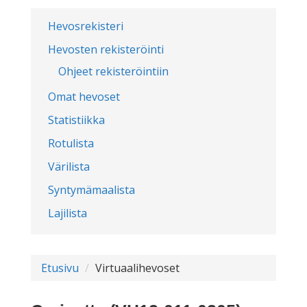
Hevosrekisteri
Hevosten rekisteröinti
Ohjeet rekisteröintiin
Omat hevoset
Statistiikka
Rotulista
Värilista
Syntymämaalista
Lajilista
Etusivu
Virtuaalihevoset