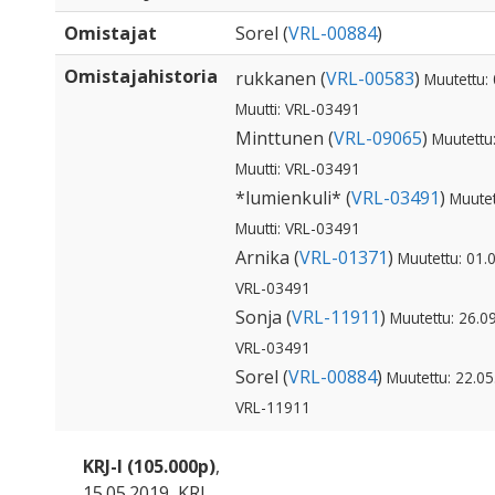
Omistajat
Sorel (
VRL-00884
)
Omistajahistoria
rukkanen (
VRL-00583
)
Muutettu:
Muutti: VRL-03491
Minttunen (
VRL-09065
)
Muutettu
Muutti: VRL-03491
*lumienkuli* (
VRL-03491
)
Muutet
Muutti: VRL-03491
Arnika (
VRL-01371
)
Muutettu: 01.0
VRL-03491
Sonja (
VRL-11911
)
Muutettu: 26.09
VRL-03491
Sorel (
VRL-00884
)
Muutettu: 22.05
VRL-11911
KRJ-I (105.000p)
,
15.05.2019, KRJ