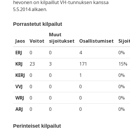
hevonen on kilpaillut VH-tunnuksen kanssa
5.5.2014 alkaen.
Porrastetut kilpailut
Muut
Jaos
Voitot
sijoitukset
Osallistumiset
Sijo
ERJ
0
0
4
0%
KRJ
23
3
171
15%
KERJ
0
0
1
0%
VVJ
0
0
0
0%
WRJ
0
0
0
0%
ARJ
0
0
0
0%
Perinteiset kilpailut