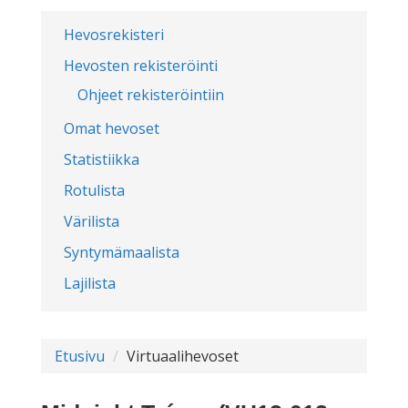
Hevosrekisteri
Hevosten rekisteröinti
Ohjeet rekisteröintiin
Omat hevoset
Statistiikka
Rotulista
Värilista
Syntymämaalista
Lajilista
Etusivu
Virtuaalihevoset