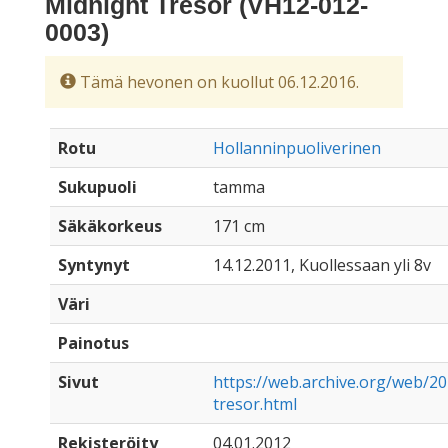
Midnight Trésor (VH12-012-
0003)
Tämä hevonen on kuollut 06.12.2016.
Rotu
Hollanninpuoliverinen
Sukupuoli
tamma
Säkäkorkeus
171 cm
Syntynyt
14.12.2011, Kuollessaan yli 8v
Väri
Painotus
Sivut
https://web.archive.org/web/2
tresor.html
Rekisteröity
04.01.2012