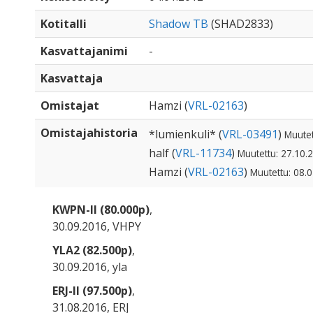
Kotitalli
Shadow TB
(SHAD2833)
Kasvattajanimi
-
Kasvattaja
Omistajat
Hamzi (
VRL-02163
)
Omistajahistoria
*lumienkuli* (
VRL-03491
)
Muutet
half (
VRL-11734
)
Muutettu: 27.10.
Hamzi (
VRL-02163
)
Muutettu: 08.
KWPN-II (80.000p)
,
30.09.2016, VHPY
YLA2 (82.500p)
,
30.09.2016, yla
ERJ-II (97.500p)
,
31.08.2016, ERJ