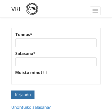
VRL
Toggle
navigati
Tunnus
*
Salasana
*
Muista minut
Unohtuiko salasana?