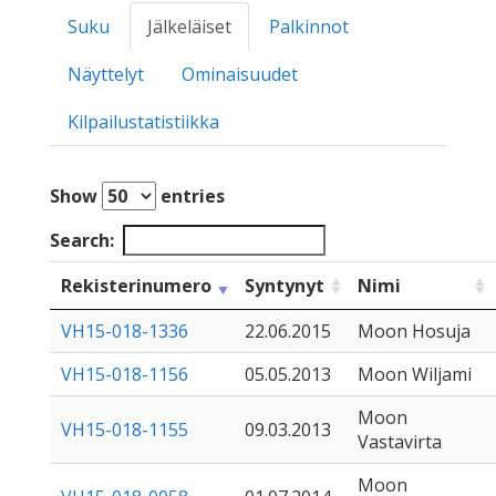
Suku
Jälkeläiset
Palkinnot
Näyttelyt
Ominaisuudet
Kilpailustatistiikka
Show
entries
Search:
Rekisterinumero
Syntynyt
Nimi
VH15-018-1336
22.06.2015
Moon Hosuja
VH15-018-1156
05.05.2013
Moon Wiljami
Moon
VH15-018-1155
09.03.2013
Vastavirta
Moon