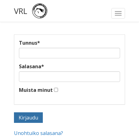
VRL
Toggle
navigati
Tunnus
*
Salasana
*
Muista minut
Unohtuiko salasana?