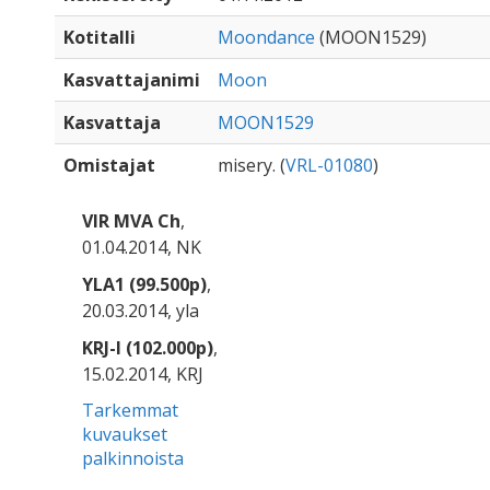
Kotitalli
Moondance
(MOON1529)
Kasvattajanimi
Moon
Kasvattaja
MOON1529
Omistajat
misery. (
VRL-01080
)
VIR MVA Ch
,
01.04.2014, NK
YLA1 (99.500p)
,
20.03.2014, yla
KRJ-I (102.000p)
,
15.02.2014, KRJ
Tarkemmat
kuvaukset
palkinnoista