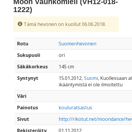
Moon Vauhkomieli (VH12-018-
1222)
Tämä hevonen on kuollut 06.06.2018.
Rotu
Suomenhevonen
Sukupuoli
ori
Säkäkorkeus
145 cm
Syntynyt
15.01.2012,
Suomi
, Kuollessaan all
ikääntymistä ei ole ilmoitettu
Väri
Painotus
kouluratsastus
Sivut
http://rikotut.net/moondance/he
Rekisteröity
01.11.2012