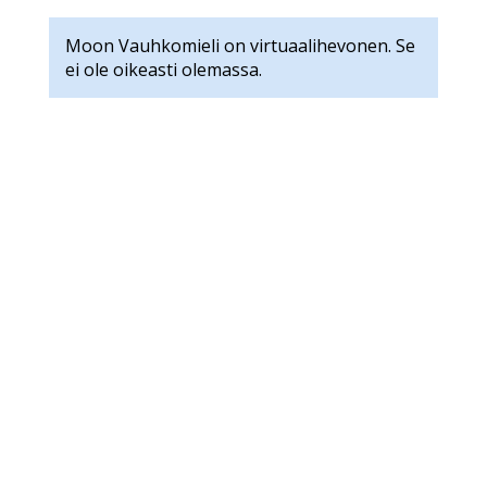
Moon Vauhkomieli on virtuaalihevonen. Se
ei ole oikeasti olemassa.