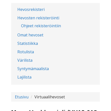
Hevosrekisteri
Hevosten rekisteröinti
Ohjeet rekisteröintiin
Omat hevoset
Statistiikka
Rotulista
Värilista
Syntymämaalista
Lajilista
Etusivu
Virtuaalihevoset